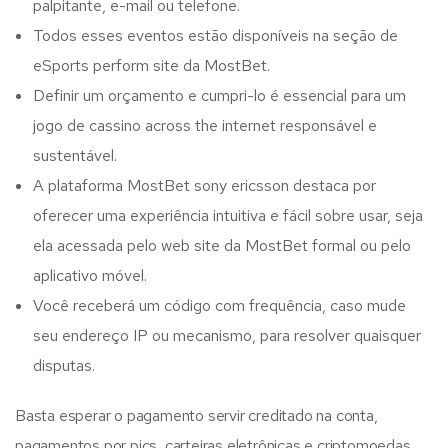
palpitante, e-mail ou telefone.
Todos esses eventos estão disponíveis na seção de
eSports perform site da MostBet.
Definir um orçamento e cumpri-lo é essencial para um
jogo de cassino across the internet responsável e
sustentável.
A plataforma MostBet sony ericsson destaca por
oferecer uma experiência intuitiva e fácil sobre usar, seja
ela acessada pelo web site da MostBet formal ou pelo
aplicativo móvel.
Você receberá um código com frequência, caso mude
seu endereço IP ou mecanismo, para resolver quaisquer
disputas.
Basta esperar o pagamento servir creditado na conta,
pagamentos por pics, carteiras eletrônicas e criptomoedas,