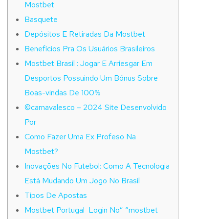
Mostbet
Basquete
Depósitos E Retiradas Da Mostbet
Benefícios Pra Os Usuários Brasileiros
Mostbet Brasil : Jogar E Arriesgar Em
Desportos Possuindo Um Bónus Sobre
Boas-vindas De 100%
©carnavalesco – 2024 Site Desenvolvido
Por
Como Fazer Uma Ex Profeso Na
Mostbet?
Inovações No Futebol: Como A Tecnologia
Está Mudando Um Jogo No Brasil
Tipos De Apostas
Mostbet Portugal ️ Login No” “mostbet