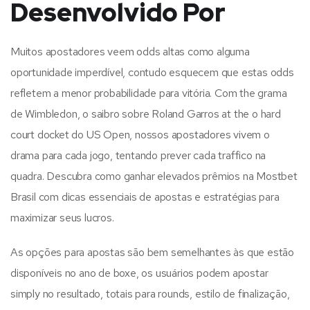
Desenvolvido Por
Muitos apostadores veem odds altas como alguma
oportunidade imperdível, contudo esquecem que estas odds
refletem a menor probabilidade para vitória. Com the grama
de Wimbledon, o saibro sobre Roland Garros at the o hard
court docket do US Open, nossos apostadores vivem o
drama para cada jogo, tentando prever cada traffico na
quadra. Descubra como ganhar elevados prêmios na Mostbet
Brasil com dicas essenciais de apostas e estratégias para
maximizar seus lucros.
As opções para apostas são bem semelhantes às que estão
disponíveis no ano de boxe, os usuários podem apostar
simply no resultado, totais para rounds, estilo de finalização,