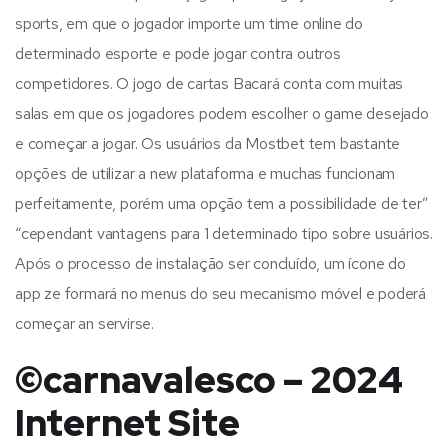
sports, em que o jogador importe um time online do
determinado esporte e pode jogar contra outros
competidores. O jogo de cartas Bacará conta com muitas
salas em que os jogadores podem escolher o game desejado
e começar a jogar. Os usuários da Mostbet tem bastante
opções de utilizar a new plataforma e muchas funcionam
perfeitamente, porém uma opção tem a possibilidade de ter”
“cependant vantagens para 1 determinado tipo sobre usuários.
Após o processo de instalação ser concluído, um ícone do
app ze formará no menus do seu mecanismo móvel e poderá
começar an servirse.
©carnavalesco – 2024
Internet Site