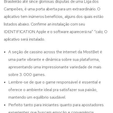
Brasileirão até since gloriosas disputas de uma Liga dos
Campeões, é uma porta aberta para um extraordinário. O
aplicativo tem inúmeros benefícios, alguns dos quais estão
listados abaixo. Confirme an instalação com seu
IDENTIFICATION Apple e o software aparecerá na” “calo; O
aplicativo será instalado.
A seção de cassino across the internet da MostBet é
uma parte vibrante e dinâmica sobre sua plataforma,
apresentando uma impressionante variedade de mais
sobre 3. 000 games.
Lembre-se de que o game responsável é essential e
oferece o ambiente ideal pra satisfazer sua paixão,
mantendo um equilíbrio saudável.
Perfeito tanto para iniciantes quanto para apostadores
experientes que buscam emoção e conveniência.