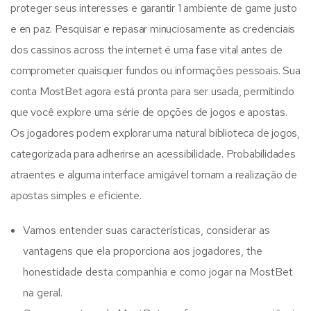
proteger seus interesses e garantir 1 ambiente de game justo
e en paz. Pesquisar e repasar minuciosamente as credenciais
dos cassinos across the internet é uma fase vital antes de
comprometer quaisquer fundos ou informações pessoais. Sua
conta MostBet agora está pronta para ser usada, permitindo
que você explore uma série de opções de jogos e apostas.
Os jogadores podem explorar uma natural biblioteca de jogos,
categorizada para adherirse an acessibilidade. Probabilidades
atraentes e alguma interface amigável tornam a realização de
apostas simples e eficiente.
Vamos entender suas características, considerar as
vantagens que ela proporciona aos jogadores, the
honestidade desta companhia e como jogar na MostBet
na geral.