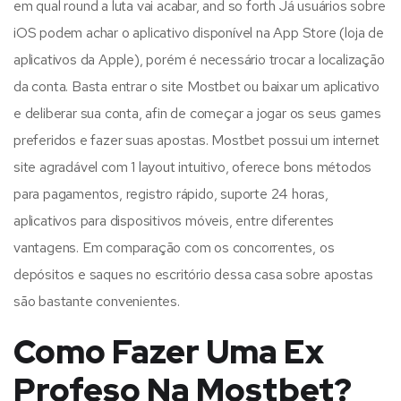
em qual round a luta vai acabar, and so forth Já usuários sobre
iOS podem achar o aplicativo disponível na App Store (loja de
aplicativos da Apple), porém é necessário trocar a localização
da conta. Basta entrar o site Mostbet ou baixar um aplicativo
e deliberar sua conta, afin de começar a jogar os seus games
preferidos e fazer suas apostas. Mostbet possui um internet
site agradável com 1 layout intuitivo, oferece bons métodos
para pagamentos, registro rápido, suporte 24 horas,
aplicativos para dispositivos móveis, entre diferentes
vantagens. Em comparação com os concorrentes, os
depósitos e saques no escritório dessa casa sobre apostas
são bastante convenientes.
Como Fazer Uma Ex
Profeso Na Mostbet?