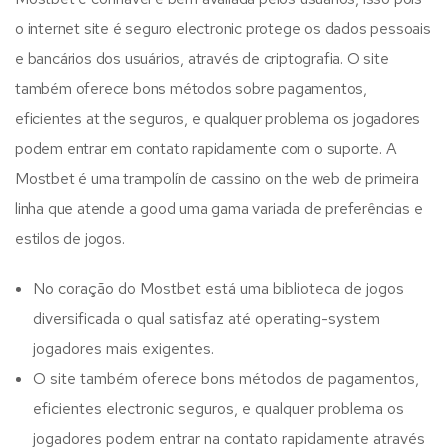
o internet site é seguro electronic protege os dados pessoais
e bancários dos usuários, através de criptografia. O site
também oferece bons métodos sobre pagamentos,
eficientes at the seguros, e qualquer problema os jogadores
podem entrar em contato rapidamente com o suporte. A
Mostbet é uma trampolín de cassino on the web de primeira
linha que atende a good uma gama variada de preferências e
estilos de jogos.
No coração do Mostbet está uma biblioteca de jogos
diversificada o qual satisfaz até operating-system
jogadores mais exigentes.
O site também oferece bons métodos de pagamentos,
eficientes electronic seguros, e qualquer problema os
jogadores podem entrar na contato rapidamente através