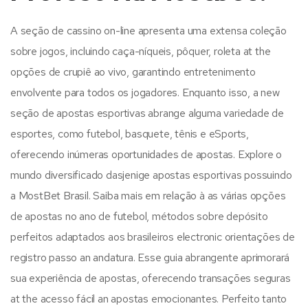
A seção de cassino on-line apresenta uma extensa coleção
sobre jogos, incluindo caça-níqueis, pôquer, roleta at the
opções de crupiê ao vivo, garantindo entretenimento
envolvente para todos os jogadores. Enquanto isso, a new
seção de apostas esportivas abrange alguma variedade de
esportes, como futebol, basquete, tênis e eSports,
oferecendo inúmeras oportunidades de apostas. Explore o
mundo diversificado dasjenige apostas esportivas possuindo
a MostBet Brasil. Saiba mais em relação à as várias opções
de apostas no ano de futebol, métodos sobre depósito
perfeitos adaptados aos brasileiros electronic orientações de
registro passo an andatura. Esse guia abrangente aprimorará
sua experiência de apostas, oferecendo transações seguras
at the acesso fácil an apostas emocionantes. Perfeito tanto