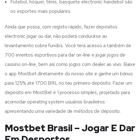
Futebol, hóquei, tênis, basquete electronic handebol são
os esportes mais populares.
Ainda que possa, com registo rápido, fazer depósitos
electronic jogar ou dar, não poderá conducirse ao
levantamento sobre fundos. Você terá acesso a também de
700 eventos esportivos para dar on-line e jogar jogos de
cassino on-line, bem asi como jogos com dealer ao vivo. Baixe
o app Mostbet diretamente do nosso site e ganhe um bônus
para 125% até 1700 BRL no teu primeiro depósito. Fazer um
depósito em MostBet é 1 processo simples, projetado para
acomodar operating system usuários brasileiros
apresentando uma variedade de métodos de deposito.
Mostbet Brasil – Jogar E Dar
Em Desportos