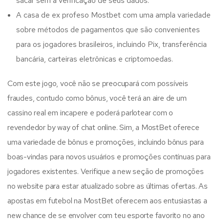
sacar sem a verificação de seus dados.
A casa de ex profeso Mostbet com uma ampla variedade
sobre métodos de pagamentos que são convenientes
para os jogadores brasileiros, incluindo Pix, transferência
bancária, carteiras eletrônicas e criptomoedas.
Com este jogo, você não se preocupará com possíveis
fraudes, contudo como bônus, você terá an aire de um
cassino real em incapere e poderá parlotear com o
revendedor by way of chat online. Sim, a MostBet oferece
uma variedade de bônus e promoções, incluindo bônus para
boas-vindas para novos usuários e promoções contínuas para
jogadores existentes. Verifique a new seção de promoções
no website para estar atualizado sobre as últimas ofertas. As
apostas em futebol na MostBet oferecem aos entusiastas a
new chance de se envolver com teu esporte favorito no ano