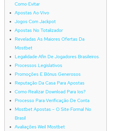
Como Evitar
Apostas Ao Vivo
Jogos Com Jackpot
Apostas No Totalizador
Reveladas As Maiores Ofertas Da
Mostbet
Legalidade Afin De Jogadores Brasileiros
Processos Legislativos
Promoções E Bônus Generosos
Reputação Da Casa Para Apostas
Como Realizar Download Para Ios?
Processo Para Verificação De Conta
Mostbet Apostas – O Site Formal No
Brasil
Avaliações Weil Mostbet