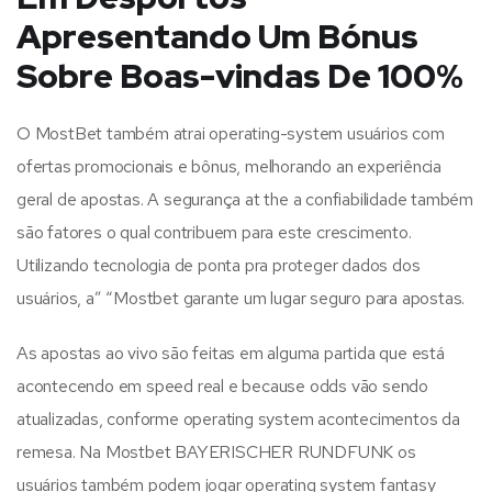
Apresentando Um Bónus
Sobre Boas-vindas De 100%
O MostBet também atrai operating-system usuários com
ofertas promocionais e bônus, melhorando an experiência
geral de apostas. A segurança at the a confiabilidade também
são fatores o qual contribuem para este crescimento.
Utilizando tecnologia de ponta pra proteger dados dos
usuários, a” “Mostbet garante um lugar seguro para apostas.
As apostas ao vivo são feitas em alguma partida que está
acontecendo em speed real e because odds vão sendo
atualizadas, conforme operating system acontecimentos da
remesa. Na Mostbet BAYERISCHER RUNDFUNK os
usuários também podem jogar operating system fantasy