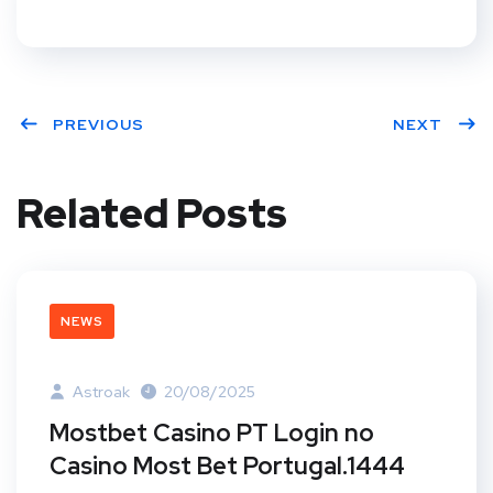
PREVIOUS
NEXT
Related Posts
NEWS
Astroak
20/08/2025
Mostbet Casino PT Login no
Casino Most Bet Portugal.1444