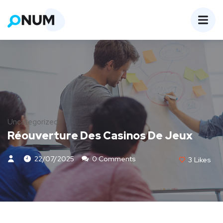
Uncategorized
Réouverture Des Casinos De Jeux
22/07/2025
0 Comments
3
Likes