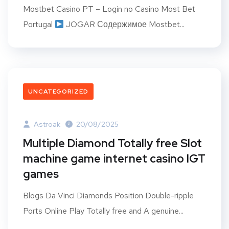
Mostbet Casino PT – Login no Casino Most Bet
Portugal
JOGAR Содержимое Mostbet...
UNCATEGORIZED
Astroak
20/08/2025
Multiple Diamond Totally free Slot
machine game internet casino IGT
games
Blogs Da Vinci Diamonds Position Double-ripple
Ports Online Play Totally free and A genuine...