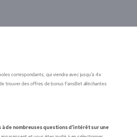
boles correspondants, qui viendra avec jusqu’à 4x
is de trouver des offres de bonus FansBet alléchantes
es à de nombreuses questions d’intérêt sur une
u apparaissent et vous êtes invité à en sélectionner