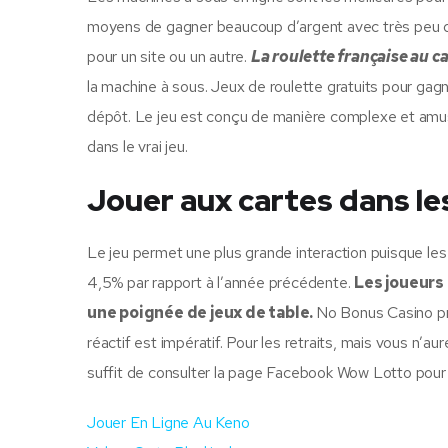
moyens de gagner beaucoup d’argent avec très peu d
pour un site ou un autre.
La roulette française au ca
la machine à sous. Jeux de roulette gratuits pour gagn
dépôt. Le jeu est conçu de manière complexe et amus
dans le vrai jeu.
Jouer aux cartes dans le
Le jeu permet une plus grande interaction puisque le
4,5% par rapport à l’année précédente.
Les joueurs 
une poignée de jeux de table.
No Bonus Casino pro
réactif est impératif. Pour les retraits, mais vous n’au
suffit de consulter la page Facebook Wow Lotto pour u
Jouer En Ligne Au Keno