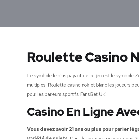
Roulette Casino N
Le symbole le plus payant de ce jeu est le symbole Z
multiples. Roulette casino noir et blanc les joueurs 
pour les parieurs sportifs FansBet UK.
Casino En Ligne Ave
Vous devez avoir 21 ans ou plus pour parier lé
variété de sujets.
L’art du jeu, vous pouvez donc êt