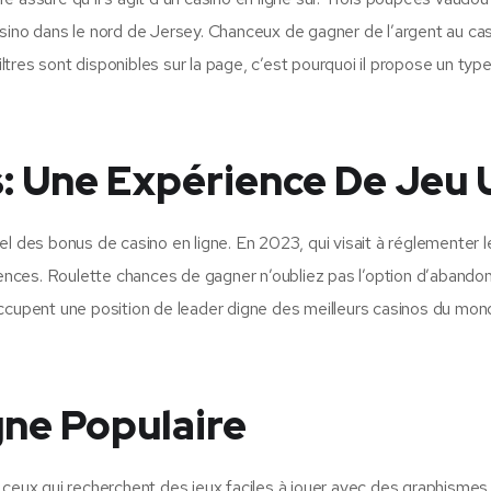
sino dans le nord de Jersey. Chanceux de gagner de l’argent au cas
tres sont disponibles sur la page, c’est pourquoi il propose un typ
: Une Expérience De Jeu 
iel des bonus de casino en ligne. En 2023, qui visait à réglement
icences. Roulette chances de gagner n’oubliez pas l’option d’aband
occupent une position de leader digne des meilleurs casinos du mon
gne Populaire
 ceux qui recherchent des jeux faciles à jouer avec des graphismes 