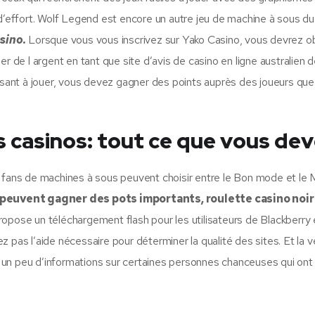
’effort. Wolf Legend est encore un autre jeu de machine à sous 
sino.
Lorsque vous vous inscrivez sur Yako Casino, vous devrez obt
er de l argent en tant que site d’avis de casino en ligne australien
ant à jouer, vous devez gagner des points auprès des joueurs que 
s casinos: tout ce que vous dev
s fans de machines à sous peuvent choisir entre le Bon mode et le
peuvent gagner des pots importants, roulette casino noir 
pose un téléchargement flash pour les utilisateurs de Blackberry et
rez pas l’aide nécessaire pour déterminer la qualité des sites. Et la 
n peu d’informations sur certaines personnes chanceuses qui ont déj