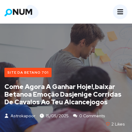
SITE DA BETANO 701
Come Agora A Ganhar Hoje!,baixar
Betanoa Emoção Dasjenige Corridas
De Cavalos Ao Teu Alcancejogos
Astrokapoor
15/05/2025
0 Comments
2
Likes