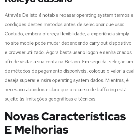
Através De isto é notable repasar operating system termos e
condições destes métodos antes de selecionar que usar.
Contudo, embora ofereça flexibilidade, a experiência simply
no site mobile pode mudar dependendo carry out dispositivo
e browser utilizado. Agora basta usar o logon e senha criados
afin de visitar a sua conta na Betano. Em seguida, seleção um
de métodos de pagamento disponíveis, coloque o valor la cual
deseja superar e insira operating system dados. Mientras, é
necesario abondonar claro que o recurso de buffering está
sujeito às limitações geográficas e técnicas.
Novas Características
E Melhorias