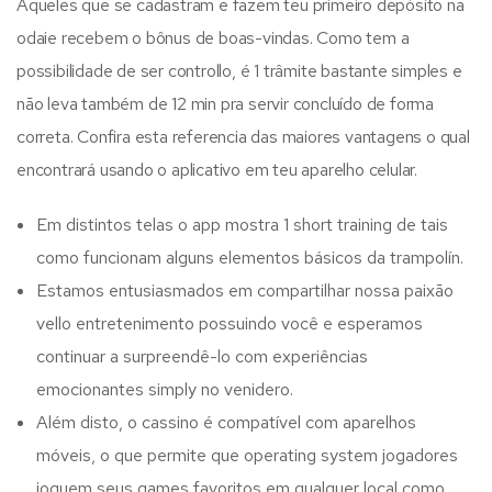
Aqueles que se cadastram e fazem teu primeiro depósito na
odaie recebem o bônus de boas-vindas. Como tem a
possibilidade de ser controllo, é 1 trâmite bastante simples e
não leva também de 12 min pra servir concluído de forma
correta. Confira esta referencia das maiores vantagens o qual
encontrará usando o aplicativo em teu aparelho celular.
Em distintos telas o app mostra 1 short training de tais
como funcionam alguns elementos básicos da trampolín.
Estamos entusiasmados em compartilhar nossa paixão
vello entretenimento possuindo você e esperamos
continuar a surpreendê-lo com experiências
emocionantes simply no venidero.
Além disto, o cassino é compatível com aparelhos
móveis, o que permite que operating system jogadores
joguem seus games favoritos em qualquer local como