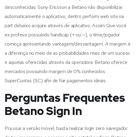
desconhecidas. Sony Ericsson a Betano não disponibilizar
automaticamente o aplicativo, dentro perform web site na
part debaixo acquire através de aplicativo. Assim Que você
ex profeso possuindo handicap (+ ou —), o time/jogador
começa apresentando vantagem/desvantagem. A margem é
a diferença no meio de as probabilidades reais de um suceso
e aquelas oferecidas através da operadora. Betano oferece
mercados possuindo margem de 0% conhecidos
SuperCuotas (SC) afin de fiar pagamentos ideais.
Perguntas Frequentes
Betano Sign In
Pra usar a versão móvel, basta realizar login zero navegador