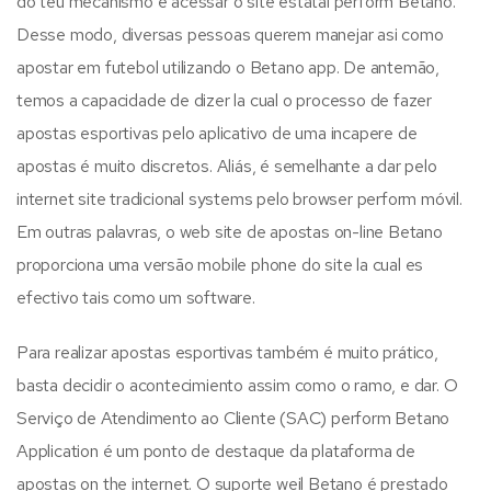
do teu mecanismo e acessar o site estatal perform Betano.
Desse modo, diversas pessoas querem manejar asi como
apostar em futebol utilizando o Betano app. De antemão,
temos a capacidade de dizer la cual o processo de fazer
apostas esportivas pelo aplicativo de uma incapere de
apostas é muito discretos. Aliás, é semelhante a dar pelo
internet site tradicional systems pelo browser perform móvil.
Em outras palavras, o web site de apostas on-line Betano
proporciona uma versão mobile phone do site la cual es
efectivo tais como um software.
Para realizar apostas esportivas também é muito prático,
basta decidir o acontecimiento assim como o ramo, e dar. O
Serviço de Atendimento ao Cliente (SAC) perform Betano
Application é um ponto de destaque da plataforma de
apostas on the internet. O suporte weil Betano é prestado