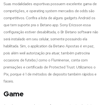
Suas modalidades esportivas possuem excelente gama de
competições, e operating system mercados de odds são
competitivos. Confira a lista de alguns gadgets Android os
que tem suporte pra o Betano app. Sony Ericsson essa
configuração estiver desabilitada, o Br Betano software não
será instalado em seu celular, somente possuindo ela
habilitada. Sim, o application da Betano Apostas é en paz,
pois além weil autorização pra atuar, também patrocina
occasions de futebo,l como o Fluminense, conta com
premiações e certificado de Protected Trust. Utilizamos o
Pix, porque é 1 de métodos de deposito também rápidos e
fáceis.
Game