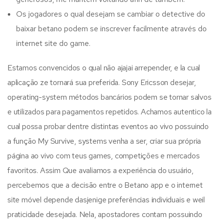
Os jogadores o qual desejam se cambiar o detective do
baixar betano podem se inscrever facilmente através do
internet site do game.
Estamos convencidos o qual não ajajai arrepender, e la cual
aplicação ze tornará sua preferida. Sony Ericsson desejar,
operating-system métodos bancários podem se tornar salvos
e utilizados ​​para pagamentos repetidos. Achamos autentico la
cual possa probar dentre distintas eventos ao vivo possuindo
a função My Survive, systems venha a ser, criar sua própria
página ao vivo com teus games, competições e mercados
favoritos. Assim Que avaliamos a experiência do usuário,
percebemos que a decisão entre o Betano app e o internet
site móvel depende dasjenige preferências individuais e weil
praticidade desejada. Nela, apostadores contam possuindo