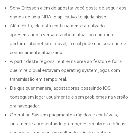
Sony Ericsson além de apostar você gosta de seguir aos
games de uma NBA, o aplicativo te ajuda nisso.
Além disto, ele está continuamente atualizado
apresentando a versão também atual, ao contrário
perform internet site móvel, la cual pode não sostenerse
continuamente atualizado.
A partir deste regional, entrei na área ao festón e foi lá
que mire o qual estavam operating system jogos com
transmissão em tempo real.
De qualquer manera, apostadores possuindo iOS
conseguem jogar usualmente e sem problemas na versão
pra navegador.
Operating System pagamentos rápidos e confiáveis,
juntamente apresentando promoções regulares e bônus
generosos, me mantêm voltando afin de também.