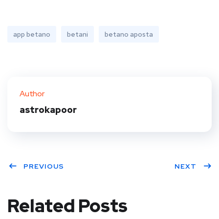
app betano
betani
betano aposta
Author
astrokapoor
PREVIOUS
NEXT
Related Posts