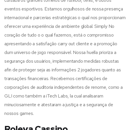
cursaba os grandes torneios de futebol, tênis, e outros
eventos esportivos. Estamos orgulhosos de nossa presença
internacional e parcerias estratégicas o qual nos proporcionam
oferecer uma experiência de ambiente global. Simply No
coração de tudo o o qual fazemos, está o compromisso
apresentando a satisfação carry out cliente e a promoção
dum universo de jogo responsável. Nossa huella prioriza a
segurança dos usuários, implementando medidas robustas
afin de proteger seja as informações 2 jogadores quanto as
transações financeiras. Recebemos certificações de
corporações de auditoria independentes de renome, como a
GLI como também a iTech Labs, la cual analisaram
minuciosamente e atestaram a justiça e a segurança de
nossos games.
Roleya Cassino