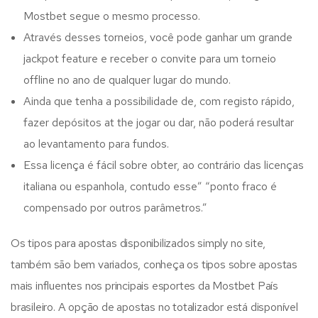
Mostbet segue o mesmo processo.
Através desses torneios, você pode ganhar um grande
jackpot feature e receber o convite para um torneio
offline no ano de qualquer lugar do mundo.
Ainda que tenha a possibilidade de, com registo rápido,
fazer depósitos at the jogar ou dar, não poderá resultar
ao levantamento para fundos.
Essa licença é fácil sobre obter, ao contrário das licenças
italiana ou espanhola, contudo esse” “ponto fraco é
compensado por outros parâmetros.”
Os tipos para apostas disponibilizados simply no site,
também são bem variados, conheça os tipos sobre apostas
mais influentes nos principais esportes da Mostbet País
brasileiro. A opção de apostas no totalizador está disponível