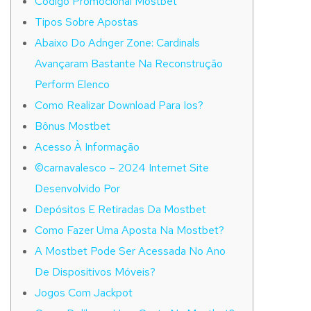
Código Promocional Mostbet
Tipos Sobre Apostas
Abaixo Do Adnger Zone: Cardinals
Avançaram Bastante Na Reconstrução
Perform Elenco
Como Realizar Download Para Ios?
Bônus Mostbet
Acesso À Informação
©carnavalesco – 2024 Internet Site
Desenvolvido Por
Depósitos E Retiradas Da Mostbet
Como Fazer Uma Aposta Na Mostbet?
A Mostbet Pode Ser Acessada No Ano
De Dispositivos Móveis?
Jogos Com Jackpot