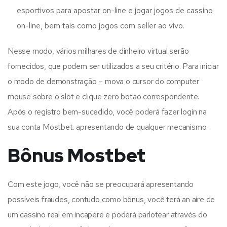
esportivos para apostar on-line e jogar jogos de cassino
on-line, bem tais como jogos com seller ao vivo.
Nesse modo, vários milhares de dinheiro virtual serão
fornecidos, que podem ser utilizados a seu critério. Para iniciar
o modo de demonstração – mova o cursor do computer
mouse sobre o slot e clique zero botão correspondente.
Após o registro bem-sucedido, você poderá fazer login na
sua conta Mostbet. apresentando de qualquer mecanismo.
Bônus Mostbet
Com este jogo, você não se preocupará apresentando
possíveis fraudes, contudo como bônus, você terá an aire de
um cassino real em incapere e poderá parlotear através do