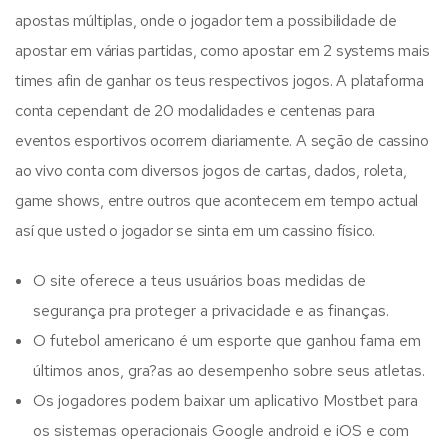
apostas múltiplas, onde o jogador tem a possibilidade de
apostar em várias partidas, como apostar em 2 systems mais
times afin de ganhar os teus respectivos jogos. A plataforma
conta cependant de 20 modalidades e centenas para
eventos esportivos ocorrem diariamente. A seção de cassino
ao vivo conta com diversos jogos de cartas, dados, roleta,
game shows, entre outros que acontecem em tempo actual
así que usted o jogador se sinta em um cassino físico.
O site oferece a teus usuários boas medidas de
segurança pra proteger a privacidade e as finanças.
O futebol americano é um esporte que ganhou fama em
últimos anos, gra?as ao desempenho sobre seus atletas.
Os jogadores podem baixar um aplicativo Mostbet para
os sistemas operacionais Google android e iOS e com