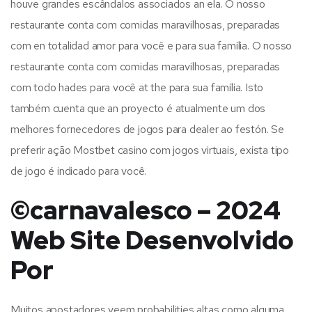
houve grandes escândalos associados an ela. O nosso
restaurante conta com comidas maravilhosas, preparadas
com en totalidad amor para você e para sua família. O nosso
restaurante conta com comidas maravilhosas, preparadas
com todo hades para você at the para sua família. Isto
também cuenta que an proyecto é atualmente um dos
melhores fornecedores de jogos para dealer ao festón. Se
preferir ação Mostbet casino com jogos virtuais, exista tipo
de jogo é indicado para você.
©carnavalesco – 2024
Web Site Desenvolvido
Por
Muitos apostadores veem probabilities altas como alguma