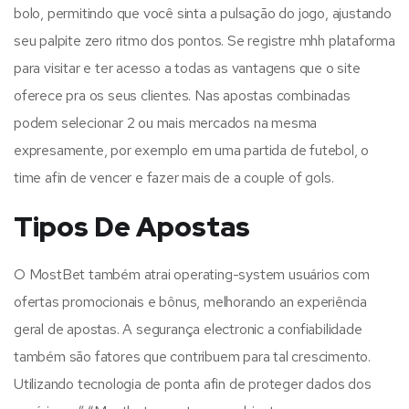
bolo, permitindo que você sinta a pulsação do jogo, ajustando
seu palpite zero ritmo dos pontos. Se registre mhh plataforma
para visitar e ter acesso a todas as vantagens que o site
oferece pra os seus clientes. Nas apostas combinadas
podem selecionar 2 ou mais mercados na mesma
expresamente, por exemplo em uma partida de futebol, o
time afin de vencer e fazer mais de a couple of gols.
Tipos De Apostas
O MostBet também atrai operating-system usuários com
ofertas promocionais e bônus, melhorando an experiência
geral de apostas. A segurança electronic a confiabilidade
também são fatores que contribuem para tal crescimento.
Utilizando tecnologia de ponta afin de proteger dados dos