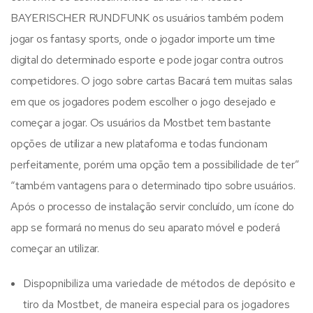
BAYERISCHER RUNDFUNK os usuários também podem
jogar os fantasy sports, onde o jogador importe um time
digital do determinado esporte e pode jogar contra outros
competidores. O jogo sobre cartas Bacará tem muitas salas
em que os jogadores podem escolher o jogo desejado e
começar a jogar. Os usuários da Mostbet tem bastante
opções de utilizar a new plataforma e todas funcionam
perfeitamente, porém uma opção tem a possibilidade de ter”
“também vantagens para o determinado tipo sobre usuários.
Após o processo de instalação servir concluído, um ícone do
app se formará no menus do seu aparato móvel e poderá
começar an utilizar.
Dispopnibiliza uma variedade de métodos de depósito e
tiro da Mostbet, de maneira especial para os jogadores