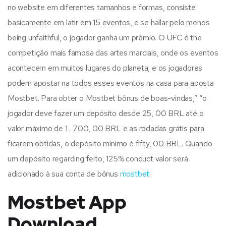
no website em diferentes tamanhos e formas, consiste
basicamente em latir em 15 eventos, e se hallar pelo menos
being unfaithful, o jogador ganha um prêmio. O UFC é the
competição mais famosa das artes marciais, onde os eventos
acontecem em muitos lugares do planeta, e os jogadores
podem apostar na todos esses eventos na casa para aposta
Mostbet. Para obter o Mostbet bônus de boas-vindas,” “o
jogador deve fazer um depósito desde 25, 00 BRL até o
valor máximo de 1 . 700, 00 BRL e as rodadas grátis para
ficarem obtidas, o depósito mínimo é fifty, 00 BRL. Quando
um depósito regarding feito, 125% conduct valor será
adicionado à sua conta de bônus
mostbet
.
Mostbet App
Download