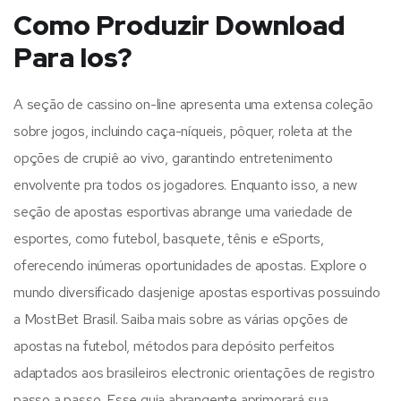
Como Produzir Download
Para Ios?
A seção de cassino on-line apresenta uma extensa coleção
sobre jogos, incluindo caça-níqueis, pôquer, roleta at the
opções de crupiê ao vivo, garantindo entretenimento
envolvente pra todos os jogadores. Enquanto isso, a new
seção de apostas esportivas abrange uma variedade de
esportes, como futebol, basquete, tênis e eSports,
oferecendo inúmeras oportunidades de apostas. Explore o
mundo diversificado dasjenige apostas esportivas possuindo
a MostBet Brasil. Saiba mais sobre as várias opções de
apostas na futebol, métodos para depósito perfeitos
adaptados aos brasileiros electronic orientações de registro
passo a passo. Esse guia abrangente aprimorará sua