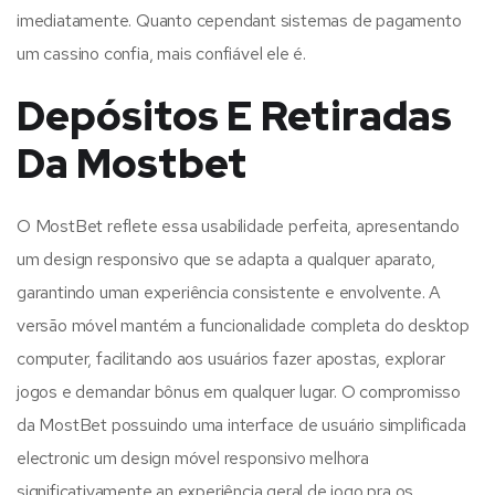
imediatamente. Quanto cependant sistemas de pagamento
um cassino confia, mais confiável ele é.
Depósitos E Retiradas
Da Mostbet
O MostBet reflete essa usabilidade perfeita, apresentando
um design responsivo que se adapta a qualquer aparato,
garantindo uman experiência consistente e envolvente. A
versão móvel mantém a funcionalidade completa do desktop
computer, facilitando aos usuários fazer apostas, explorar
jogos e demandar bônus em qualquer lugar. O compromisso
da MostBet possuindo uma interface de usuário simplificada
electronic um design móvel responsivo melhora
significativamente an experiência geral de jogo pra os