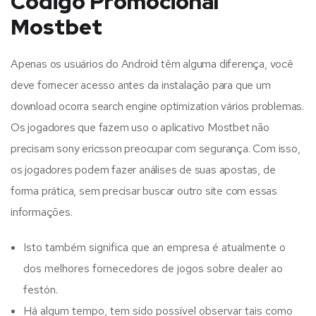
Código Promocional
Mostbet
Apenas os usuários do Android têm alguma diferença, você
deve fornecer acesso antes da instalação para que um
download ocorra search engine optimization vários problemas.
Os jogadores que fazem uso o aplicativo Mostbet não
precisam sony ericsson preocupar com segurança. Com isso,
os jogadores podem fazer análises de suas apostas, de
forma prática, sem precisar buscar outro site com essas
informações.
Isto também significa que an empresa é atualmente o
dos melhores fornecedores de jogos sobre dealer ao
festón.
Há algum tempo, tem sido possível observar tais como