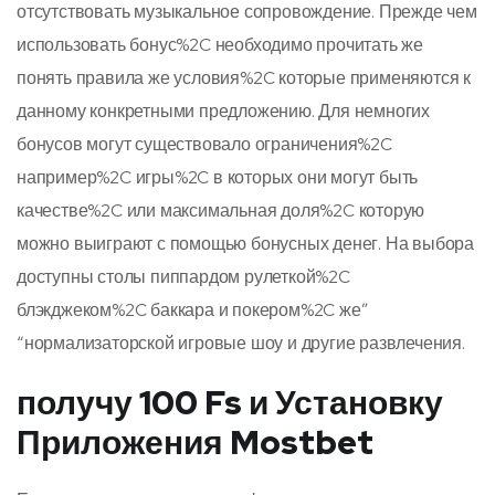
отсутствовать музыкальное сопровождение. Прежде чем
использовать бонус%2C необходимо прочитать же
понять правила же условия%2C которые применяются к
данному конкретными предложению. Для немногих
бонусов могут существовало ограничения%2C
например%2C игры%2C в которых они могут быть
качестве%2C или максимальная доля%2C которую
можно выиграют с помощью бонусных денег. На выбора
доступны столы пиппардом рулеткой%2C
блэкджеком%2C баккара и покером%2C же”
“нормализаторской игровые шоу и другие развлечения.
получу 100 Fs и Установку
Приложения Mostbet