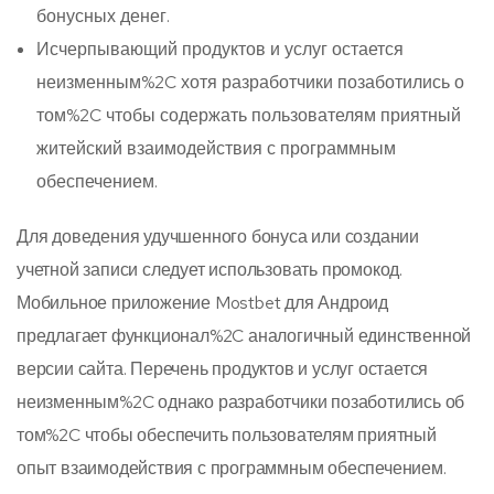
бонусных денег.
Исчерпывающий продуктов и услуг остается
неизменным%2C хотя разработчики позаботились о
том%2C чтобы содержать пользователям приятный
житейский взаимодействия с программным
обеспечением.
Для доведения удучшенного бонуса или создании
учетной записи следует использовать промокод.
Мобильное приложение Mostbet для Андроид
предлагает функционал%2C аналогичный единственной
версии сайта. Перечень продуктов и услуг остается
неизменным%2C однако разработчики позаботились об
том%2C чтобы обеспечить пользователям приятный
опыт взаимодействия с программным обеспечением.