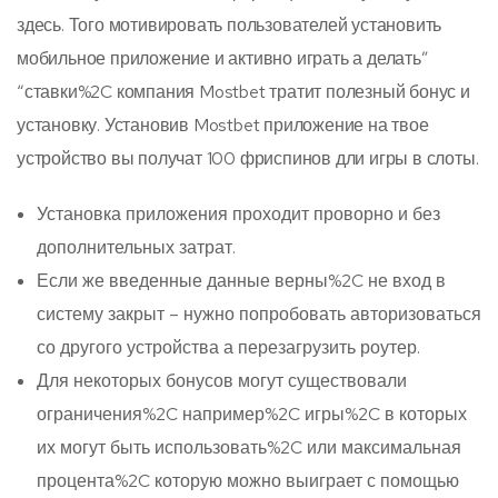
здесь. Того мотивировать пользователей установить
мобильное приложение и активно играть а делать”
“ставки%2C компания Mostbet тратит полезный бонус и
установку. Установив Mostbet приложение на твое
устройство вы получат 100 фриспинов дли игры в слоты.
Установка приложения проходит проворно и без
дополнительных затрат.
Если же введенные данные верны%2C не вход в
систему закрыт – нужно попробовать авторизоваться
со другого устройства а перезагрузить роутер.
Для некоторых бонусов могут существовали
ограничения%2C например%2C игры%2C в которых
их могут быть использовать%2C или максимальная
процента%2C которую можно выиграет с помощью