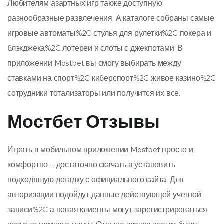
Любителям азартных игр также доступную
разнообразные развлечения. А каталоге собраны самые
игровые автоматы%2C стулья для рулетки%2C покера и
блэкджека%2C лотереи и слоты с джекпотами. В
приложении Mostbet вы смогу выбирать между
ставками на спорт%2C киберспорт%2C живое казино%2C
сотрудники тотализаторы или получится их все.
Мостбет Отзывы
Играть в мобильном приложении Mostbet просто и
комфортно – достаточно скачать а установить
подходящую догадку с официального сайта. Для
авторизации подойдут данные действующей учетной
записи%2C а новая клиенты могут зарегистрироваться