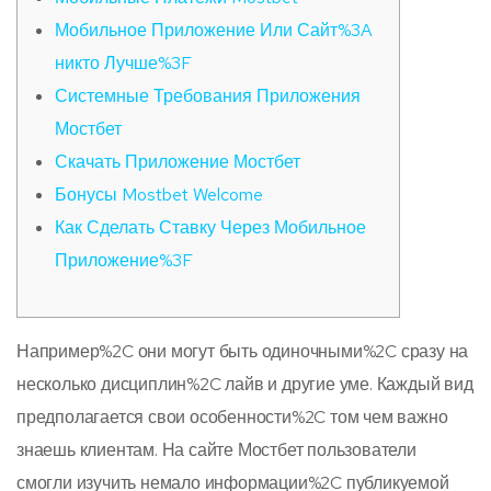
Мобильное Приложение Или Сайт%3A
никто Лучше%3F
Системные Требования Приложения
Мостбет
Скачать Приложение Мостбет
Бонусы Mostbet Welcome
Как Сделать Ставку Через Мобильное
Приложение%3F
Например%2C они могут быть одиночными%2C сразу на
несколько дисциплин%2C лайв и другие уме. Каждый вид
предполагается свои особенности%2C том чем важно
знаешь клиентам. На сайте Мостбет пользователи
смогли изучить немало информации%2C публикуемой