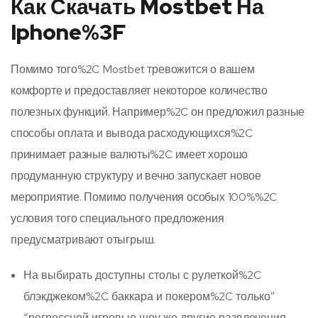
Как Скачать Mostbet На
Iphone%3F
Помимо того%2C Mostbet тревожится о вашем
комфорте и предоставляет некоторое количество
полезных функций. Например%2C он предложил разные
способы оплата и вывода расходующихся%2C
принимает разные валюты%2C имеет хорошо
продуманную структуру и вечно запускает новое
мероприятие. Помимо получения особых 100%%2C
условия того специального предложения
предусматривают отыгрыш.
На выбирать доступны столы с рулеткой%2C
блэкджеком%2C баккара и покером%2C только”
“регрессной игровые шоу же другие развлечения.