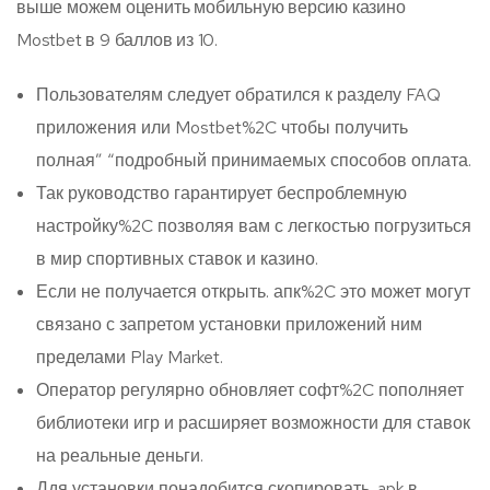
выше можем оценить мобильную версию казино
Mostbet в 9 баллов из 10.
Пользователям следует обратился к разделу FAQ
приложения или Mostbet%2C чтобы получить
полная” “подробный принимаемых способов оплата.
Так руководство гарантирует беспроблемную
настройку%2C позволяя вам с легкостью погрузиться
в мир спортивных ставок и казино.
Если не получается открыть. апк%2C это может могут
связано с запретом установки приложений ним
пределами Play Market.
Оператор регулярно обновляет софт%2C пополняет
библиотеки игр и расширяет возможности для ставок
на реальные деньги.
Ддя установки понадобится скопировать. apk в