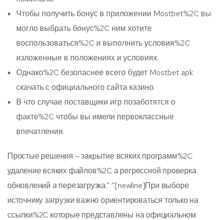
Чтобы получить бонус в приложении Mostbet%2C вы
могло выбрать бонус%2C ним хотите
воспользоваться%2C и выполнить условия%2C
изложенные в положениях и условиях.
Однако%2C безопаснее всего будет Mostbet apk
скачать с официального сайта казино.
В что случае поставщики игр позаботятся о
факте%2C чтобы вы имели первоклассные
впечатления.
Простые решения – закрытие всяких программ%2C
удаление всяких файлов%2C а регрессной проверка
обновлений а перезагрузка.” “[newline]При выборе
источнику загрузки важно ориентироваться только на
ссылки%2C которые представлены на официальном