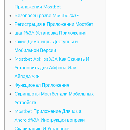
Приложения Mostbet
Безопасен разве Mostbet%3F
Регистрация в Приложении Мостбет
шаг 1%3A Установка Приложения
какие Демо-игры Доступны и
Мобильной Версии
Mostbet Apk Ios%3A Как Скачать И
Установить для Айфона Или
Айпада%3F
Функционал Приложения
Скриншоты Мостбет дли Мобильных
Устройств
Mostbet Приложение Для Ios а
Android%3A Инструкция вопреки
Скачиванию И Установке