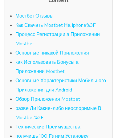
Content
Мостбет Отзывы
Как Скачать Mostbet На Iphone%3F
Процесс Регистрации а Приложении
Mostbet
Основные никакой Приложения
как Использовать Бонусы а
Приложении Mostbet
Основные Характеристики Мобильного
Приложения дли Android
Обзор Приложения Mostbet
разве Ли Какие-либо неоспоримые В
Mostbet%3F
Технические Преимущества
получишь 100 Fs ним Установку