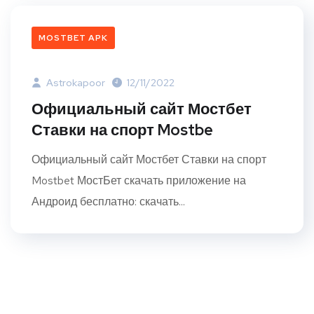
MOSTBET APK
Astrokapoor
12/11/2022
Официальный сайт Мостбет
Ставки на спорт Mostbe
Официальный сайт Мостбет Ставки на спорт
Mostbet МостБет скачать приложение на
Андроид бесплатно: скачать...