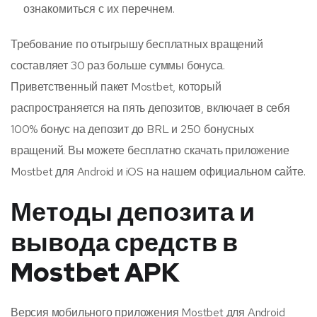
ознакомиться с их перечнем.
Требование по отыгрышу бесплатных вращений
составляет 30 раз больше суммы бонуса.
Приветственный пакет Mostbet, который
распространяется на пять депозитов, включает в себя
100% бонус на депозит до BRL и 250 бонусных
вращений. Вы можете бесплатно скачать приложение
Mostbet для Android и iOS на нашем официальном сайте.
Методы депозита и
вывода средств в
Mostbet APK
Версия мобильного приложения Mostbet для Android