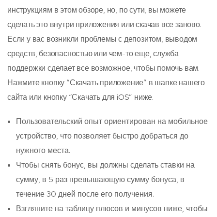
инструкциям в этом обзоре, но, по сути, вы можете
сделать это внутри приложения или скачав все заново.
Если у вас возникли проблемы с депозитом, выводом
средств, безопасностью или чем-то еще, служба
поддержки сделает все возможное, чтобы помочь вам.
Нажмите кнопку “Скачать приложение” в шапке нашего
сайта или кнопку “Скачать для iOS” ниже.
Пользовательский опыт ориентирован на мобильное
устройство, что позволяет быстро добраться до
нужного места.
Чтобы снять бонус, вы должны сделать ставки на
сумму, в 5 раз превышающую сумму бонуса, в
течение 30 дней после его получения.
Взгляните на таблицу плюсов и минусов ниже, чтобы