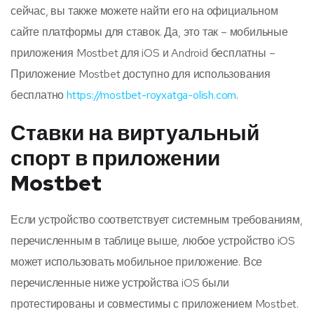
сейчас, вы также можете найти его на официальном
сайте платформы для ставок. Да, это так – мобильные
приложения Mostbet для iOS и Android бесплатны –
Приложение Mostbet доступно для использования
бесплатно
https://mostbet-royxatga-olish.com
.
Ставки на виртуальный
спорт в приложении
Mostbet
Если устройство соответствует системным требованиям,
перечисленным в таблице выше, любое устройство iOS
может использовать мобильное приложение. Все
перечисленные ниже устройства iOS были
протестированы и совместимы с приложением Mostbet.