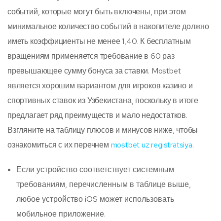
событий, которые могут быть включены, при этом
минимальное количество событий в накопителе должно
иметь коэффициенты не менее 1,40. К бесплатным
вращениям применяется требование в 60 раз
превышающее сумму бонуса за ставки. Mostbet
является хорошим вариантом для игроков казино и
спортивных ставок из Узбекистана, поскольку в итоге
предлагает ряд преимуществ и мало недостатков.
Взгляните на таблицу плюсов и минусов ниже, чтобы
ознакомиться с их перечнем
mostbet uz registratsiya
.
Если устройство соответствует системным
требованиям, перечисленным в таблице выше,
любое устройство iOS может использовать
мобильное приложение.