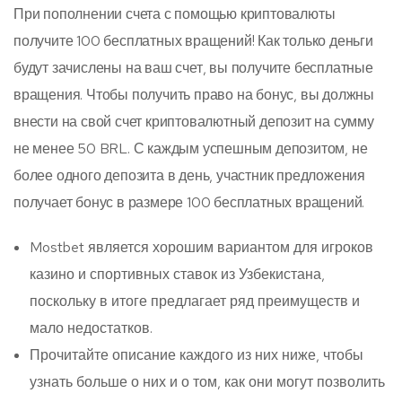
При пополнении счета с помощью криптовалюты
получите 100 бесплатных вращений! Как только деньги
будут зачислены на ваш счет, вы получите бесплатные
вращения. Чтобы получить право на бонус, вы должны
внести на свой счет криптовалютный депозит на сумму
не менее 50 BRL. С каждым успешным депозитом, не
более одного депозита в день, участник предложения
получает бонус в размере 100 бесплатных вращений.
Mostbet является хорошим вариантом для игроков
казино и спортивных ставок из Узбекистана,
поскольку в итоге предлагает ряд преимуществ и
мало недостатков.
Прочитайте описание каждого из них ниже, чтобы
узнать больше о них и о том, как они могут позволить