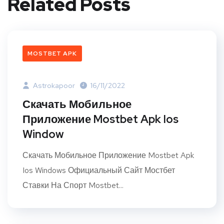
Related Posts
MOSTBET APK
Astrokapoor
16/11/2022
Скачать Мобильное
Приложение Mostbet Apk Ios
Window
Скачать Мобильное Приложение Mostbet Apk
Ios Windows Официальный Сайт Мостбет
Ставки На Спорт Mostbet...