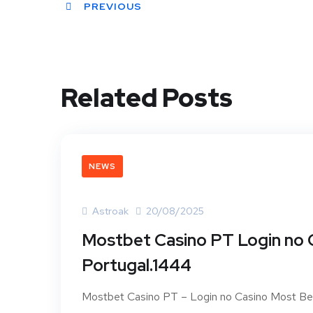
PREVIOUS
Related Posts
NEWS
Astroak
20/08/2025
Mostbet Casino PT Login no 
Portugal.1444
Mostbet Casino PT – Login no Casino Most Be