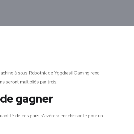
machine à sous Robotnik de Yggdrasil Gaming rend
 seront multipliés par trois.
 de gagner
quantité de ces paris s’avérera enrichissante pour un