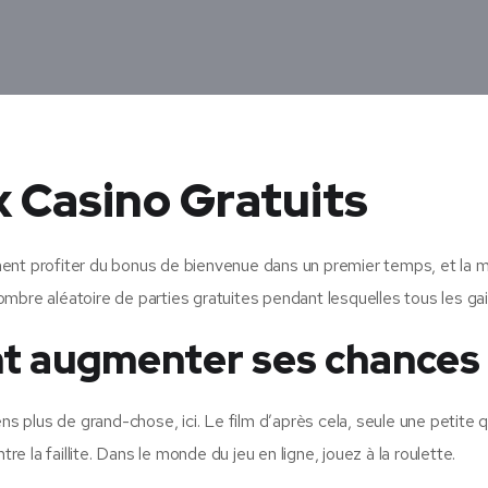
 Casino Gratuits
ment profiter du bonus de bienvenue dans un premier temps, et la 
bre aléatoire de parties gratuites pendant lesquelles tous les gains
t augmenter ses chances
ns plus de grand-chose, ici. Le film d’après cela, seule une petite 
la faillite. Dans le monde du jeu en ligne, jouez à la roulette.