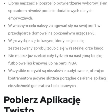
Librus najczęściej poprosi o potwierdzenie wyborów jakim
sposobem również podanie dodatkowych danych
empirycznych.
W własnym celu należy zalogować się na swój profil w
przeglądarce domowej na opcjonalnym urządzeniu.
Więc wydaje się to kasyno, kiedy czujesz się
zestresowany spróbuj zgubić się w rzetelnej grze bingo.
Nie musisz już czekać cały tydzień na następną kolejkę
futbolowej ligi krajowej lub na partii NBA.
Wszystkie rozrywki są niezależnie audytowane, oferując
kontrahentom jedynie slottica porządne działanie aplikacji,
niezależność generatora liczb losowych.
Pobierz Aplikację
Twisto