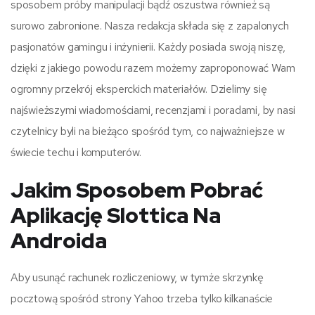
sposobem próby manipulacji bądź oszustwa również są
surowo zabronione. Nasza redakcja składa się z zapalonych
pasjonatów gamingu i inżynierii. Każdy posiada swoją niszę,
dzięki z jakiego powodu razem możemy zaproponować Wam
ogromny przekrój eksperckich materiałów. Dzielimy się
najświeższymi wiadomościami, recenzjami i poradami, by nasi
czytelnicy byli na bieżąco spośród tym, co najważniejsze w
świecie techu i komputerów.
Jakim Sposobem Pobrać
Aplikację Slottica Na
Androida
Aby usunąć rachunek rozliczeniowy, w tymże skrzynkę
pocztową spośród strony Yahoo trzeba tylko kilkanaście