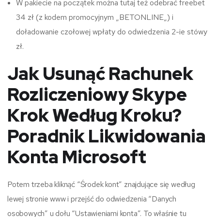
W pakiecie na początek można tutaj też odebrać freebet
34 zł (z kodem promocyjnym „BETONLINE„) i
doładowanie czołowej wpłaty do odwiedzenia 2-ie stówy
zł.
Jak Usunąć Rachunek
Rozliczeniowy Skype
Krok Według Kroku?
Poradnik Likwidowania
Konta Microsoft
Potem trzeba kliknąć “Środek kont” znajdujące się według
lewej stronie www i przejść do odwiedzenia “Danych
osobowych” u dołu “Ustawieniami konta”. To właśnie tu