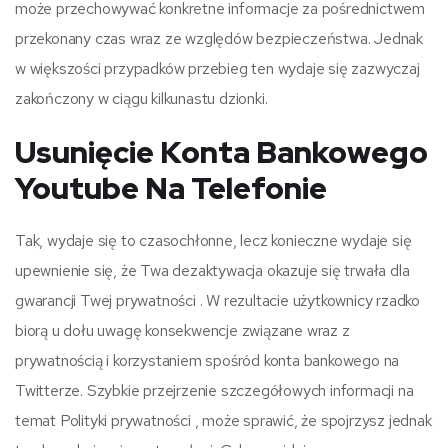
może przechowywać konkretne informacje za pośrednictwem
przekonany czas wraz ze względów bezpieczeństwa. Jednak
w większości przypadków przebieg ten wydaje się zazwyczaj
zakończony w ciągu kilkunastu dzionki.
Usunięcie Konta Bankowego
Youtube Na Telefonie
Tak, wydaje się to czasochłonne, lecz konieczne wydaje się
upewnienie się, że Twa dezaktywacja okazuje się trwała dla
gwarancji Twej prywatności . W rezultacie użytkownicy rzadko
biorą u dołu uwagę konsekwencje związane wraz z
prywatnością i korzystaniem spośród konta bankowego na
Twitterze. Szybkie przejrzenie szczegółowych informacji na
temat Polityki prywatności , może sprawić, że spojrzysz jednak