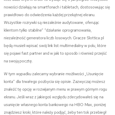
nowości działają na smartfonach i tabletach, dostosowując się
prawidłowo do odwiedzenia każdej przekątnej ekranu.
Wszystkie rozrywki są niezależnie audytowane, oferując
klientom tylko stabilne” “działanie oprogramowania,
niezależność generatora liczb losowych. Gracze Slottica pl
będą musieli wpisać swój link list multimedialny w polu, które
się pojawi fast partner and w jaki to sposób i również przejść
na swoją pocztę.
W tym wypadku zalecamy wybranie możliwości „Usunięcie
konta” dla trwałego pozbycia się opisie. Zazwyczaj możesz
znaleźć tę opcję w rozwijanym menu w prawym górnym rogu
ekranu. Jeśli wraz z jakiegoś względu zdecydowałeś się na
usunięcie własnego konta bankowego na HBO Max, poniżej
znajdziesz kroki, które należy podjąć, żeby ten tok przebiegł