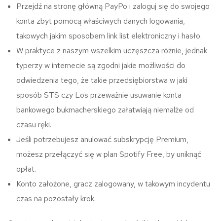
Przejdź na stronę główną PayPo i zaloguj się do swojego
konta zbyt pomocą właściwych danych logowania,
takowych jakim sposobem link list elektroniczny i hasło.
W praktyce z naszym wszelkim uczęszcza różnie, jednak
typerzy w internecie są zgodni jakie możliwości do
odwiedzenia tego, że takie przedsiębiorstwa w jaki
sposób STS czy Los przeważnie usuwanie konta
bankowego bukmacherskiego załatwiają niemalże od
czasu ręki.
Jeśli potrzebujesz anulować subskrypcję Premium,
możesz przełączyć się w plan Spotify Free, by uniknąć
opłat.
Konto założone, gracz zalogowany, w takowym incydentu
czas na pozostały krok.