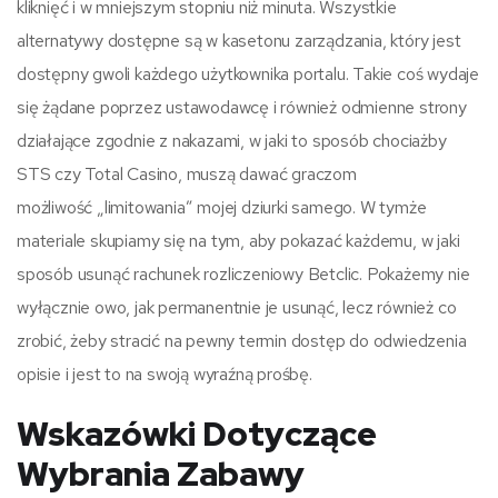
kliknięć i w mniejszym stopniu niż minuta. Wszystkie
alternatywy dostępne są w kasetonu zarządzania, który jest
dostępny gwoli każdego użytkownika portalu. Takie coś wydaje
się żądane poprzez ustawodawcę i również odmienne strony
działające zgodnie z nakazami, w jaki to sposób chociażby
STS czy ‌Total Casino, muszą dawać graczom
możliwość „limitowania” mojej dziurki samego. W tymże
materiale skupiamy się na tym, aby pokazać każdemu, w jaki
sposób usunąć rachunek rozliczeniowy Betclic. Pokażemy nie
wyłącznie owo, jak permanentnie je usunąć, lecz również co
zrobić, żeby stracić na pewny termin dostęp do odwiedzenia
opisie i jest to na swoją wyraźną prośbę.
Wskazówki Dotyczące
Wybrania Zabawy