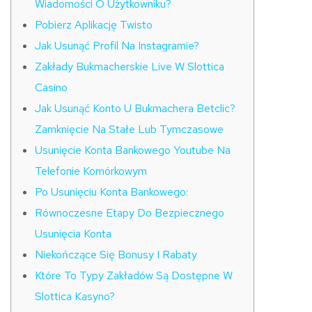
Wiadomości O Użytkowniku?
Pobierz Aplikację Twisto
Jak Usunąć Profil Na Instagramie?
Zakłady Bukmacherskie Live W Slottica
Casino
Jak Usunąć Konto U Bukmachera Betclic?
Zamknięcie Na Stałe Lub Tymczasowe
Usunięcie Konta Bankowego Youtube Na
Telefonie Komórkowym
Po Usunięciu Konta Bankowego:
Równoczesne Etapy Do Bezpiecznego
Usunięcia Konta
Niekończące Się Bonusy I Rabaty
Które To Typy Zakładów Są Dostępne W
Slottica Kasyno?