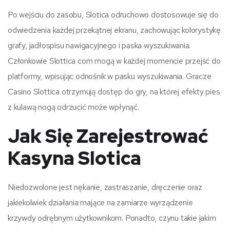
Po wejściu do zasobu, Slotica odruchowo dostosowuje się do
odwiedzenia każdej przekątnej ekranu, zachowując kolorystykę
grafy, jadłospisu nawigacyjnego i paska wyszukiwania.
Członkowie Slottica com mogą w każdej momencie przejść do
platformy, wpisując odnośnik w pasku wyszukiwania. Gracze
Casino Slottica otrzymują dostęp do gry, na której efekty pies
z kulawą nogą odrzucić może wpłynąć.
Jak Się Zarejestrować
Kasyna Slotica
Niedozwolone jest nękanie, zastraszanie, dręczenie oraz
jakiekolwiek działania mające na zamiarze wyrządzenie
krzywdy odrębnym użytkownikom. Ponadto, czynu takie jakim