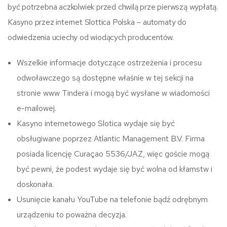
być potrzebna aczkolwiek przed chwilą prze pierwszą wypłatą.
Kasyno przez internet Slottica Polska – automaty do
odwiedzenia uciechy od wiodących producentów.
Wszelkie informacje dotyczące ostrzeżenia i procesu
odwoławczego są dostępne właśnie w tej sekcji na
stronie www Tindera i mogą być wysłane w wiadomości
e-mailowej.
Kasyno internetowego Slotica wydaje się być
obsługiwane poprzez Atlantic Management B.V. Firma
posiada licencję Curaçao 5536/JAZ, więc goście mogą
być pewni, że podest wydaje się być wolna od kłamstw i
doskonała.
Usunięcie kanału YouTube na telefonie bądź odrębnym
urządzeniu to poważna decyzja.