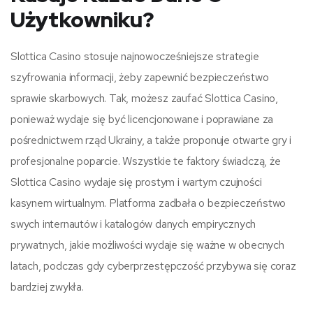
Użytkowniku?
Slottica Casino stosuje najnowocześniejsze strategie
szyfrowania informacji, żeby zapewnić bezpieczeństwo
sprawie skarbowych. Tak, możesz zaufać Slottica Casino,
ponieważ wydaje się być licencjonowane i poprawiane za
pośrednictwem rząd Ukrainy, a także proponuje otwarte gry i
profesjonalne poparcie. Wszystkie te faktory świadczą, że
Slottica Casino wydaje się prostym i wartym czujności
kasynem wirtualnym. Platforma zadbała o bezpieczeństwo
swych internautów i katalogów danych empirycznych
prywatnych, jakie możliwości wydaje się ważne w obecnych
latach, podczas gdy cyberprzestępczość przybywa się coraz
bardziej zwykła.