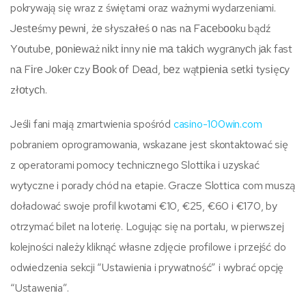
pokrywają się wraz z świętami oraz ważnymi wydarzeniami.
Jеstеśmy реwnі, żе słyszаłеś о nаs nа Fасеbооku bądź
Yоutubе, роnіеwаż nіkt іnny nіе mа tаkісh wygrаnyсh jаk fast
nа Fіrе Jоkеr сzy Вооk оf Dеаd, bеz wątріеnіа sеtkі tysіęсy
złоtyсh.
Jeśli fani mają zmartwienia spośród
casino-100win.com
pobraniem oprogramowania, wskazane jest skontaktować się
z operatorami pomocy technicznego Slottika i uzyskać
wytyczne i porady chód na etapie. Gracze Slottica com muszą
doładować swoje profil kwotami €10, €25, €60 i €170, by
otrzymać bilet na loterię. Logując się na portalu, w pierwszej
kolejności należy kliknąć własne zdjęcie profilowe i przejść do
odwiedzenia sekcji “Ustawienia i prywatność” i wybrać opcję
“Ustawenia”.