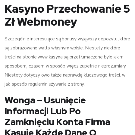
Kasyno Przechowanie 5
Zł Webmoney
Szczególnie interesujące są bonusy wyjąwszy depozytu, które
są zobrazowane watts własnym wpisie. Niestety niektóre
treści na stronie www kasyna są przetłumaczone byle jakim
sposobem, czasem w sposób wręcz zupełnie niezrozumiały.
Niestety dotyczy owo także naprawdę kluczowego treści, w
jaki sposób regulamin używania z strony.
Wonga – Usunięcie
Informacji Lub Po
Zamknięciu Konta Firma
Kasuje Każde Dane O