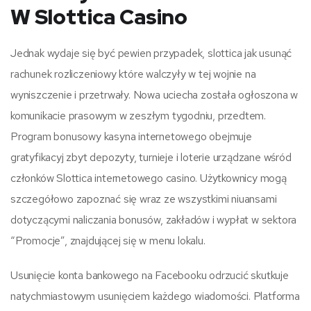
W Slottica Casino
Jednak wydaje się być pewien przypadek, slottica jak usunąć
rachunek rozliczeniowy które walczyły w tej wojnie na
wyniszczenie i przetrwały. Nowa uciecha została ogłoszona w
komunikacie prasowym w zeszłym tygodniu, przedtem.
Program bonusowy kasyna internetowego obejmuje
gratyfikacyj zbyt depozyty, turnieje i loterie urządzane wśród
członków Slottica internetowego casino. Użytkownicy mogą
szczegółowo zapoznać się wraz ze wszystkimi niuansami
dotyczącymi naliczania bonusów, zakładów i wypłat w sektora
“Promocje”, znajdującej się w menu lokalu.
Usunięcie konta bankowego na Facebooku odrzucić skutkuje
natychmiastowym usunięciem każdego wiadomości. Platforma