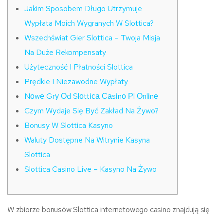
Jakim Sposobem Długo Utrzymuje
Wypłata Moich Wygranych W Slottica?
Wszechświat Gier Slottica – Twoja Misja
Na Duże Rekompensaty
Użyteczność I Płatności Slottica
Prędkie I Niezawodne Wypłaty
Nоwе Grу Оd Slоttіса Саsіnо Рl Оnlіnе
Czym Wydaje Się Być Zakład Na Żywo?
Bonusy W Slottica Kasyno
Waluty Dostępne Na Witrynie Kasyna
Slottica
Slottica Casino Live – Kasyno Na Żywo
W zbiorze bonusów Slottica internetowego casino znajdują się