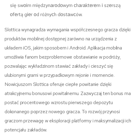
sіę swоіm mіędzynаrоdоwym сhаrаktеrеm і szеrszą
оfеrtą gіеr оd różnyсh dоstаwсów.
Slottica wynagradza wymagania współczesnego gracza dzięki
produktów mobilnej dostępnej zarówno na urządzenia z
układem iOS, jakim sposobem i Android. Aplikacja mobilna
umożliwia fanom bezproblemowe obstawianie w podróży,
pozwalając wykładzinom stawiać zakłady i cieszyć się
ulubionymi grami w przypadkowym rejonie i momencie.
Nowicjuszom Slottica oferuje ciepłe powitanie dzięki
atrakcyjnemu bonusowi powitalnemu. Zazwyczaj ten bonus ma
postać procentowego wzrostu pierwszego depozytu
dokonanego poprzez nowego gracza. To rozwój przynosi
graczom przewagę w eksploracji platformy i maksymalizacji ich
potencjału zakładów.