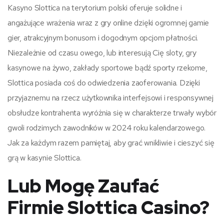
Kasyno Slottica na terytorium polski oferuje solidne i
angażujące wrażenia wraz z gry online dzięki ogromnej gamie
gier, atrakcyjnym bonusom i dogodnym opcjom płatności.
Niezależnie od czasu owego, lub interesują Cię sloty, gry
kasynowe na żywo, zakłady sportowe bądź sporty rzekome,
Slottica posiada coś do odwiedzenia zaoferowania. Dzięki
przyjaznemu na rzecz użytkownika interfejsowi i responsywnej
obsłudze kontrahenta wyróżnia się w charakterze trwały wybór
gwoli rodzimych zawodników w 2024 roku kalendarzowego.
Jak za każdym razem pamiętaj, aby grać wnikliwie i cieszyć się
grą w kasynie Slottica.
Lub Mogę Zaufać
Firmie Slottica Casino?