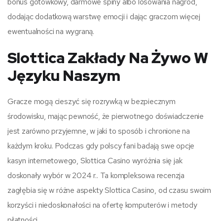
bonus gotówkowy, darmowe spiny albo losowania nagród,
dodając dodatkową warstwę emocji i dając graczom więcej
ewentualności na wygraną.
Slottica Zakłady Na Żywo W
Języku Naszym
Gracze mogą cieszyć się rozrywką w bezpiecznym
środowisku, mając pewność, że pierwotnego doświadczenie
jest zarówno przyjemne, w jaki to sposób i chronione na
każdym kroku. Podczas gdy polscy fani badają swe opcje
kasyn internetowego, Slottica Casino wyróżnia się jak
doskonały wybór w 2024 r.. Ta kompleksowa recenzja
zagłębia się w różne aspekty Slottica Casino, od czasu swoim
korzyści i niedoskonałości na ofertę komputerów i metody
płatności.