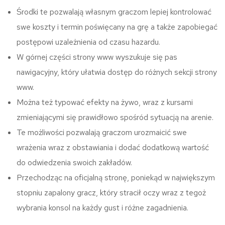
Środki te pozwalają własnym graczom lepiej kontrolować
swe koszty i termin poświęcany na grę a także zapobiegać
postępowi uzależnienia od czasu hazardu.
W górnej części strony www wyszukuje się pas
nawigacyjny, który ułatwia dostęp do różnych sekcji strony
www.
Można też typować efekty na żywo, wraz z kursami
zmieniającymi się prawidłowo spośród sytuacją na arenie.
Te możliwości pozwalają graczom urozmaicić swe
wrażenia wraz z obstawiania i dodać dodatkową wartość
do odwiedzenia swoich zakładów.
Przechodząc na oficjalną stronę, poniekąd w największym
stopniu zapalony gracz, który stracił oczy wraz z tegoż
wybrania konsol na każdy gust i różne zagadnienia.