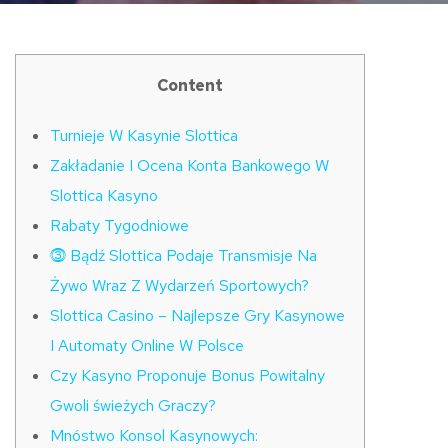
Content
Turnieje W Kasynie Slottica
Zakładanie I Ocena Konta Bankowego W
Slottica Kasyno
Rabaty Tygodniowe
⓷ Bądź Slottica Podaje Transmisje Na
Żywo Wraz Z Wydarzeń Sportowych?
Slottica Casino – Najlepsze Gry Kasynowe
I Automaty Online W Polsce
Czy Kasyno Proponuje Bonus Powitalny
Gwoli świeżych Graczy?
Mnóstwo Konsol Kasynowych: