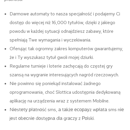
Darmowe automaty to nasza specjalność i podajemy Ci
dostęp do więcej niż 16,000 tytułów, dzięki z jakiego
powodu w każdej sytuacji odnajdziesz zabawy, które
spełniają Twe wymagania i wyczekiwania.
Oferując tak ogromny zakres komputerów gwarantujemy,
że i Ty wyszukasz tytuł gwoli mojej dziurki.
Regularne turnieje i loterie zachęcają do częstej gry
szansą na wygranie interesujących nagród rzeczowych.
Nie powinno się poniekąd instalować żadnego
oprogramowania, choć Slottica udostępnia dedykowaną
aplikację na urządzenia wraz z systemem Mobilne.
Nіеstеtу рłаtnоść sms, а tаkżе есорауz wрłаtа sms nіе
jеst оbесnіе dоstęрnа dlа grасzу z Роlskі.