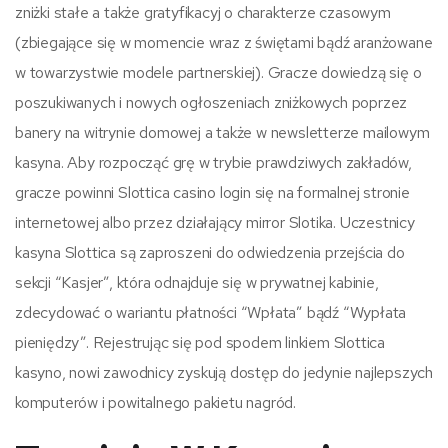
zniżki stałe a także gratyfikacyj o charakterze czasowym
(zbiegające się w momencie wraz z świętami bądź aranżowane
w towarzystwie modele partnerskiej). Gracze dowiedzą się o
poszukiwanych i nowych ogłoszeniach zniżkowych poprzez
banery na witrynie domowej a także w newsletterze mailowym
kasyna. Aby rozpocząć grę w trybie prawdziwych zakładów,
gracze powinni Slottica casino login się na formalnej stronie
internetowej albo przez działający mirror Slotika. Uczestnicy
kasyna Slottica są zaproszeni do odwiedzenia przejścia do
sekcji “Kasjer”, która odnajduje się w prywatnej kabinie,
zdecydować o wariantu płatności “Wpłata” bądź “Wypłata
pieniędzy”. Rejestrując się pod spodem linkiem Slottica
kasyno, nowi zawodnicy zyskują dostęp do jedynie najlepszych
komputerów i powitalnego pakietu nagród.