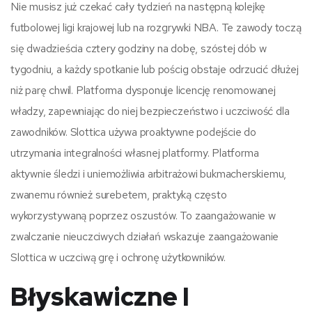
Nie musisz już czekać cały tydzień na następną kolejkę
futbolowej ligi krajowej lub na rozgrywki NBA. Te zawody toczą
się dwadzieścia cztery godziny na dobę, szóstej dób w
tygodniu, a każdy spotkanie lub pościg obstaje odrzucić dłużej
niż parę chwil. Platforma dysponuje licencję renomowanej
władzy, zapewniając do niej bezpieczeństwo i uczciwość dla
zawodników. Slottica używa proaktywne podejście do
utrzymania integralności własnej platformy. Platforma
aktywnie śledzi i uniemożliwia arbitrażowi bukmacherskiemu,
zwanemu również surebetem, praktyką często
wykorzystywaną poprzez oszustów. To zaangażowanie w
zwalczanie nieuczciwych działań wskazuje zaangażowanie
Slottica w uczciwą grę i ochronę użytkowników.
Błyskawiczne I