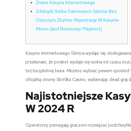
Znane Kasyna Internetowego
Zdobądź Setka Darmowych Spinów Bez
Depozytu Zbytnio Rejestrację W Kasynie
Monro (kod Bonusowy Playbest)
Kasyno internetowego Slotica wydaje się obsługiwa
przekonani, że podest wydaje się wolna od czasu osz
też bezpłatnej biura. Możesz wybrać pewien spośród
oficjalną stronę Slottika Casino, wybierając dead graj
Najistotniejsze Ka
W 2024 R
Operatorzy pomagają graczom rozwiązać podchwytliwe