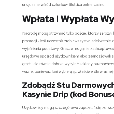
urządzane wśród członków Slottica online casino.
Wpłata I Wypłata Wy
Nagrodę mogą otrzymać tylko goście, którzy założyli ko
promocji. Jeśli uczestnik zrobił wszystko adekwatnie
wyjaśnienia podstawy. Gracze mogą nie zaakceptować
urzędowe spośród użytkownikiem albo zaangażowali si
grach, ale równie dobrze wysyłać zakłady bukmachersk
ważne, ponieważ fani wybierając właściwe dla własnej 
Zdobądź Stu Darmowych 
Kasynie Drip (kod Bonus
Użytkownicy mogą szczegółowo zapoznać się ze wszelki