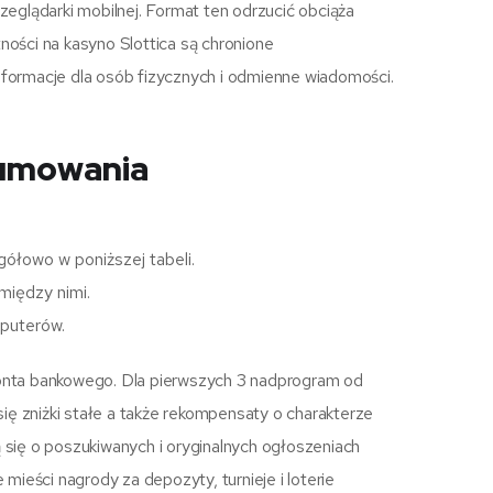
eglądarki mobilnej. Format ten odrzucić obciąża
tności na kasyno Slottica są chronione
nformacje dla osób fizycznych i odmienne wiadomości.
sumowania
ółowo w poniższej tabeli.
między nimi.
mputerów.
konta bankowego. Dla pierwszych 3 nadprogram od
ę zniżki stałe a także rekompensaty o charakterze
 się o poszukiwanych i oryginalnych ogłoszeniach
eści nagrody za depozyty, turnieje i loterie