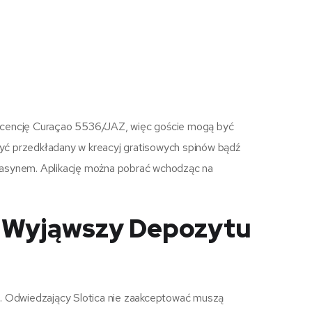
licencję Curaçao 5536/JAZ, więc goście mogą być
być przedkładany w kreacyj gratisowych spinów bądź
kasynem. Aplikację można pobrać wchodząc na
i Wyjąwszy Depozytu
e. Odwiedzający Slotica nie zaakceptować muszą