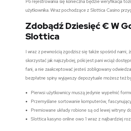
Po rejestrowania się konieczna będzie weryfikacja to
użytkownika. Wraz pochodzące z Slottica Casino przy
Zdobądź Dziesięć € W G
Slottica
I wraz z pewnością zgodzisz się także spośród nami, ż
skorzystać jak najszybciej, póki jest pani wciąż dost
fani, a nie zaakceptować jesteś zobligowany odwiedz
bezpłatne spiny wyjąwszy depozytuale możesz też być
Pierwsi użytkownicy muszą jedynie wypełnić formu
Przemyślane sortowanie komputerów, fascynując
Premiowane układy robione są od lewej witryny d
Slottica kasyno online owo 1 wraz z najbardziej r