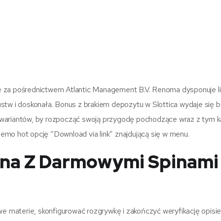
ne za pośrednictwem Atlantic Management B.V. Renoma dysponuje 
ustw i doskonała. Bonus z brakiem depozytu w Slottica wydaje się 
 wariantów, by rozpocząć swoją przygodę pochodzące wraz z tym 
 demo hot opcję “Download via link” znajdującą się w menu.
syna Z Darmowymi Spinam
 materie, skonfigurować rozgrywkę i zakończyć weryfikację opisi