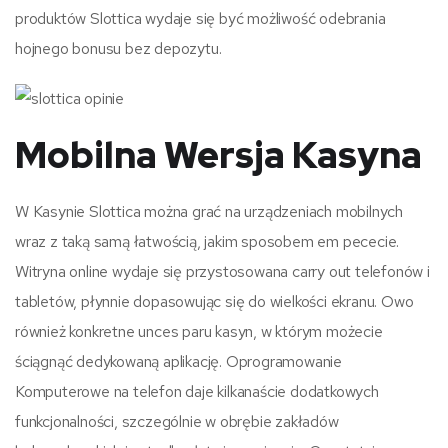
produktów Slottica wydaje się być możliwość odebrania
hojnego bonusu bez depozytu.
Mobilna Wersja Kasyna
W Kasynie Slottica można grać na urządzeniach mobilnych
wraz z taką samą łatwością, jakim sposobem em pececie.
Witryna online wydaje się przystosowana carry out telefonów i
tabletów, płynnie dopasowując się do wielkości ekranu. Owo
również konkretne unces paru kasyn, w którym możecie
ściągnąć dedykowaną aplikację. Oprogramowanie
Komputerowe na telefon daje kilkanaście dodatkowych
funkcjonalności, szczególnie w obrębie zakładów