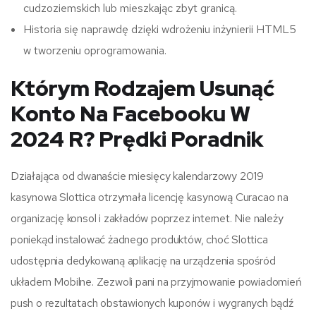
cudzoziemskich lub mieszkając zbyt granicą.
Historia się naprawdę dzięki wdrożeniu inżynierii HTML5
w tworzeniu oprogramowania.
Którym Rodzajem Usunąć
Konto Na Facebooku W
2024 R? Prędki Poradnik
Działająca od dwanaście miesięcy kalendarzowy 2019
kasynowa Slottica otrzymała licencję kasynową Curacao na
organizację konsol i zakładów poprzez internet. Nie należy
poniekąd instalować żadnego produktów, choć Slottica
udostępnia dedykowaną aplikację na urządzenia spośród
układem Mobilne. Zezwoli pani na przyjmowanie powiadomień
push o rezultatach obstawionych kuponów i wygranych bądź