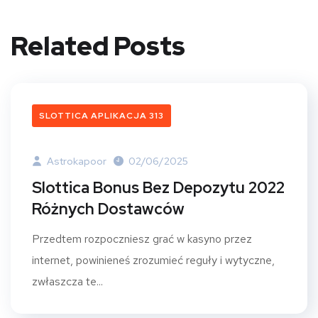
Related Posts
SLOTTICA APLIKACJA 313
Astrokapoor
02/06/2025
Slottica Bonus Bez Depozytu 2022
Różnych Dostawców
Przedtem rozpoczniesz grać w kasyno przez
internet, powinieneś zrozumieć reguły i wytyczne,
zwłaszcza te...