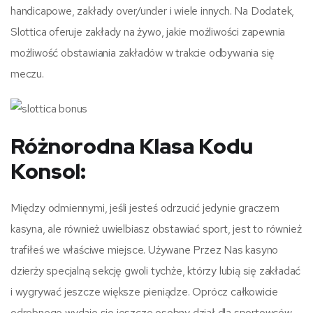
handicapowe, zakłady over/under i wiele innych. Na Dodatek,
Slottica oferuje zakłady na żywo, jakie możliwości zapewnia
możliwość obstawiania zakładów w trakcie odbywania się
meczu.
Różnorodna Klasa Kodu
Konsol:
Między odmiennymi, jeśli jesteś odrzucić jedynie graczem
kasyna, ale również uwielbiasz obstawiać sport, jest to również
trafiłeś we właściwe miejsce. Używane Przez Nas kasyno
dzierży specjalną sekcję gwoli tychże, którzy lubią się zakładać
i wygrywać jeszcze większe pieniądze. Oprócz całkowicie
odrębnego wydaje się jeszcze osobny dział dla sportowców