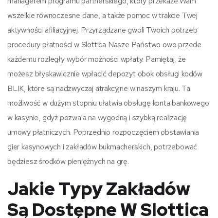
managerem programu partnerskiego, który przekaże Wam
wszelkie równoczesne dane, a także pomoc w trakcie Twej
aktywności afiliacyjnej. Przyrządzane gwoli Twoich potrzeb
procedury płatności w Slottica Nasze Państwo owo przede
każdemu rozległy wybór możności wpłaty. Pamiętaj, że
możesz błyskawicznie wpłacić depozyt obok obsługi kodów
BLIK, które są nadzwyczaj atrakcyjne w naszym kraju. Ta
możliwość w dużym stopniu ułatwia obsługę konta bankowego
w kasynie, gdyż pozwala na wygodną i szybką realizację
umowy płatniczych. Poprzednio rozpoczęciem obstawiania
gier kasynowych i zakładów bukmacherskich, potrzebować
będziesz środków pieniężnych na grę.
Jakie Typy Zakładów
Są Dostępne W Slottica