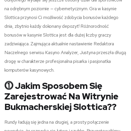
na odrębnym poziomie — cybernetycznym. Gra w kasynie
Slottica przynosi Ci możliwość zdobycia bonusów każdego
dnia, zbytnio każdy dokonany depozyt! Różnorodność
bonusów w kasynie Slottica jest dla dużej liczby graczy
zadziwiająca. Zajmująca aktualnie nastawienie Redaktora
Naczelnego serwisu Kasyno Analyzer, Justyna przeszła długą
drogę w charakterze profesjonalna pisarka i pasjonatka
komputerów kasynowych.
⓵ Jakim Sposobem Się
Zarejestrować Na Witrynie
Bukmacherskiej Slottica??
Rundy ładują się jedna na drugiej, a prosty połączenie
powoduje, że rozrywka się łatwo i szybko. Przygotowaliśmy