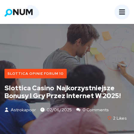
SLOTTICA OPINIE FORUM 10
Slottica Casino ️ Najkorzystniejsze
Bonusy I Gry Przez Internet W 2025!
Astrokapoor
02/06/2025
0 Comments
2
Likes