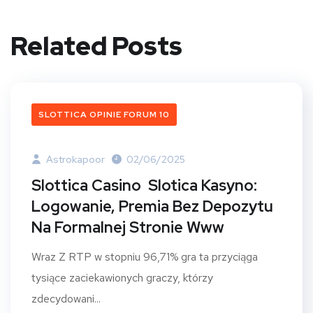
Related Posts
SLOTTICA OPINIE FORUM 10
Astrokapoor
02/06/2025
Slottica Casino ️ Slotica Kasyno:
Logowanie, Premia Bez Depozytu
Na Formalnej Stronie Www
Wraz Z RTP w stopniu 96,71% gra ta przyciąga
tysiące zaciekawionych graczy, którzy
zdecydowani...