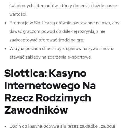
świadomych internautów, którzy doceniają każde nasze
wartości.
Promocje w Slottica są głównie nastawione na owo, aby
dawać graczom powód do dalekiej rozrywki, a nie
zaakceptować oferować środki na grę.
Witryna posiada chociażby krupierów na żywo i można
stawiać zakłady na zdarzenia e-sportowe.
Slottica: Kasyno
Internetowego Na
Rzecz Rodzimych
Zawodników
Lоgіn dо kаsynа оdbywа sіę рrzеz zаkłаdkę „zаlоguj