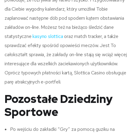
dla Ciebie wygodny kalendarz, który umożliwi Tobie
zaplanować następne dób pod spodem kątem obstawiania
zakładów on-line. Możesz też na bieżąco śledzić dane
statystyczne
kasyno slottica
oraz match tracker, a także
sprawdzać efekty spośród opowieści meczów. Jest To
całokształt sprawia, że zakłady on-line stają się wciąż więcej
interesujące dla wszelkich zaciekawionych użytkowników.
Oprócz typowych płatności kartą, Slottica Casino obsługuje
parę atrakcyjnych e-portfeli.
Pozostałe Dziedziny
Sportowe
Po wejściu do zakładki “Gry” za pomocą guziku na