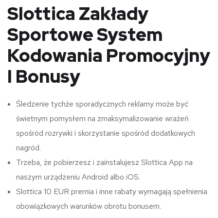
Slottica Zakłady
Sportowe System
Kodowania Promocyjny
I Bonusy
Śledzenie tychże sporadycznych reklamy może być
świetnym pomysłem na zmaksymalizowanie wrażeń
spośród rozrywki i skorzystanie spośród dodatkowych
nagród.
Trzeba, że pobierzesz i zainstalujesz Slottica App na
naszym urządzeniu Android albo iOS.
Slottica 10 EUR premia i inne rabaty wymagają spełnienia
obowiązkowych warunków obrotu bonusem.