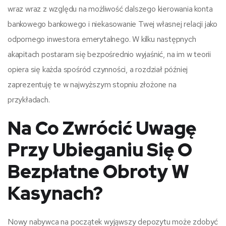
wraz wraz z względu na możliwość dalszego kierowania konta
bankowego bankowego i niekasowanie Twej własnej relacji jako
odpornego inwestora emerytalnego. W kilku następnych
akapitach postaram się bezpośrednio wyjaśnić, na im w teorii
opiera się każda spośród czynności, a rozdział później
zaprezentuję te w najwyższym stopniu złożone na
przykładach.
Na Co Zwrócić Uwagę
Przy Ubieganiu Się O
Bezpłatne Obroty W
Kasynach?
Nowy nabywca na początek wyjąwszy depozytu może zdobyć