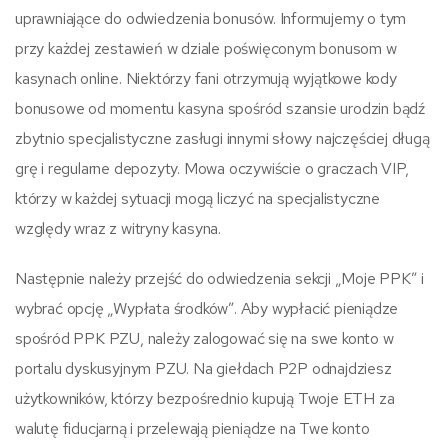
uprawniające do odwiedzenia bonusów. Informujemy o tym
przy każdej zestawień w dziale poświęconym bonusom w
kasynach online. Niektórzy fani otrzymują wyjątkowe kody
bonusowe od momentu kasyna spośród szansie urodzin bądź
zbytnio specjalistyczne zasługi innymi słowy najczęściej długą
grę i regularne depozyty. Mowa oczywiście o graczach VIP,
którzy w każdej sytuacji mogą liczyć na specjalistyczne
względy wraz z witryny kasyna.
Następnie należy przejść do odwiedzenia sekcji „Moje PPK” i
wybrać opcję „Wypłata środków”. Aby wypłacić pieniądze
spośród PPK PZU, należy zalogować się na swe konto w
portalu dyskusyjnym PZU. Na giełdach P2P odnajdziesz
użytkowników, którzy bezpośrednio kupują Twoje ETH za
walutę fiducjarną i przelewają pieniądze na Twe konto