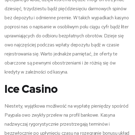
dziesięć, trzydziestu bądź pięćdziesięciu darmowych spinów
bez depozytu i odmienne premie. W takich wypadkach kasyno
poprosi nas o napisanie w osobliwym polu ciągu cyfr bądź liter
uprawniających do odbioru bezpłatnych obrotów. Dzieje się
owo najczęściej podczas wpłaty depozytu bądź w czasie
rejestrowania się. Warto jednakże pamiętać, że oferty te
obarczone są pewnymi obostrzeniami i że różnią się ów
kredyty w zależności od kasyna.
Ice Casino
Niestety, wyjątkowa możliwość na wypłatę pieniędzy spośród
Paypala owo zwykły przelew na profil bankowe. Kasyna
nadzwyczaj rygorystycznie przestrzegają terminów i
bezzwłocznie po upłynięciu czasu na rozegranie bonusu układ