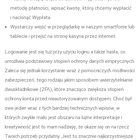
metodę płatności, wpisać kwotę, którą chcemy wypłacić
i nacisnąć Wypłata.
Wystarczy wejść w przeglądarkę w naszym smartfonie lub
tablecie i przejść na stronę kasyna przez internet.
Logowanie jest się tuż przy użyciu loginu a także hasła, co
umożliwia podstawowy stopień ochrony danych empirycznych.
Zaleca się jednak korzystanie wraz z pomocniczych możliwości
zabezpieczeń, tego rodzaju jakim sposobem uwierzytelnianie
dwuskładnikowe (2FA), które znacząco zwiększa stopień
ochrony konta przed nieautoryzowanym dostępem. Choć był
owe jeden wraz z tych bardziej technicznych wpisów, w
których zwykle mało jest obszaru na luźne interpretacje i
kreatywność jest to mam nadzieję, że okaże się on na rzecz
Twoich potrzeb przydatny. Jest to znacznie najkorzystniejsze