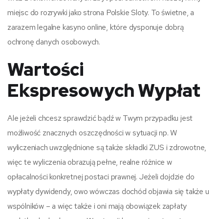
miejsc do rozrywki jako strona Polskie Sloty. To świetne, a
zarazem legalne kasyno online, które dysponuje dobrą
ochronę danych osobowych.
Wartości
Ekspresowych Wypłat
Ale jeżeli chcesz sprawdzić bądź w Twym przypadku jest
możliwość znacznych oszczędności w sytuacji np. W
wyliczeniach uwzględnione są także składki ZUS i zdrowotne,
więc te wyliczenia obrazują pełne, realne różnice w
opłacalności konkretnej postaci prawnej. Jeżeli dojdzie do
wypłaty dywidendy, owo wówczas dochód objawia się także u
wspólników – a więc także i oni mają obowiązek zapłaty