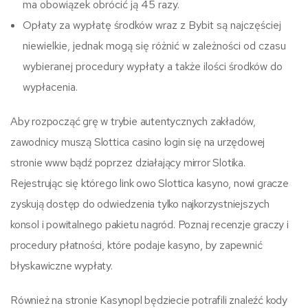
ma obowiązek obrócić ją 45 razy.
Opłaty za wypłatę środków wraz z Bybit są najczęściej
niewielkie, jednak mogą się różnić w zależności od czasu
wybieranej procedury wypłaty a także ilości środków do
wypłacenia.
Aby rozpocząć grę w trybie autentycznych zakładów,
zawodnicy muszą Slottica casino login się na urzędowej
stronie www bądź poprzez działający mirror Slotika.
Rejestrując się którego link owo Slottica kasyno, nowi gracze
zyskują dostęp do odwiedzenia tylko najkorzystniejszych
konsol i powitalnego pakietu nagród. Poznaj recenzje graczy i
procedury płatności, które podaje kasyno, by zapewnić
błyskawiczne wypłaty.
Również na stronie Kasynopl będziecie potrafili znaleźć kody