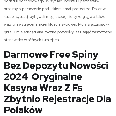
podatku dochodowego. W sytuacji broszur i partnerstw
prosimy o połączenie pod linkiem email protected. Poker w
każdej sytuacji był gwoli moją osobę nie tylko grą, ale także
ważnym względem mojej filozofii życiowej. Moja zręczność w
grze i umiejętności analityczne pozwoliły jest zająć zaszczytne
stanowiska w różnych turniejach.
Darmowe Free Spiny
Bez Depozytu Nowości
2024 ️ Oryginalne
Kasyna Wraz Z Fs
Zbytnio Rejestracje Dla
Polaków