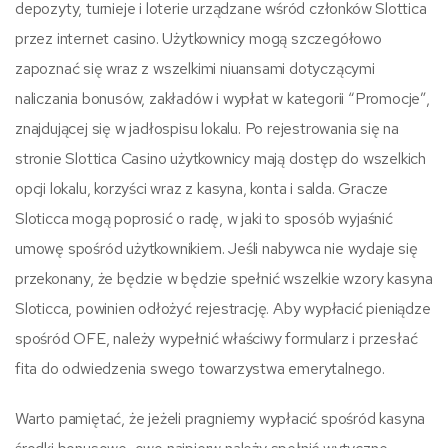
depozyty, turnieje i loterie urządzane wśród członków Slottica
przez internet casino. Użytkownicy mogą szczegółowo
zapoznać się wraz z wszelkimi niuansami dotyczącymi
naliczania bonusów, zakładów i wypłat w kategorii “Promocje”,
znajdującej się w jadłospisu lokalu. Po rejestrowania się na
stronie Slottica Casino użytkownicy mają dostęp do wszelkich
opcji lokalu, korzyści wraz z kasyna, konta i salda. Gracze
Sloticca mogą poprosić o radę, w jaki to sposób wyjaśnić
umowę spośród użytkownikiem. Jeśli nabywca nie wydaje się
przekonany, że będzie w będzie spełnić wszelkie wzory kasyna
Sloticca, powinien odłożyć rejestrację. Aby wypłacić pieniądze
spośród OFE, należy wypełnić właściwy formularz i przesłać
fita do odwiedzenia swego towarzystwa emerytalnego.
Warto pamiętać, że jeżeli pragniemy wypłacić spośród kasyna