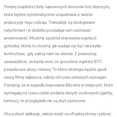
Poniżej znajdziesz listę najnowszych bonusów bez depozytu,
która będzie systematycznie uzupełniana o świeże
propozycje tego rodzaju. Transakcje są obsługiwane
natychmiast i w dodatku pozwalaja nam zachować
anonimowość. Możemy spośród stanowiska wypłacić
gotówkę, której to chcemy, jak wydaje się być niezwykle
komfortowe, gdy zależy nam na okresie. Z pewnością
zauważyliście, że każdy wraz ze sposobów wypłaty BTC
posiada swe plusy i minusy. To która strategia będzie gwoli
naszą firmę najlepsza, zależy od czasu własnych wymagań.
Pamiętaj, że w wypadku kupowania Bitcoina w miejscach, które
wymagają od czasu ciebie podania danych osobowych (giełdy,
kantory), te przeglądarki nie są zbyt użyteczne.
Aby pobrać aplikację, należy wejść na oficjalną stronę i pobrać