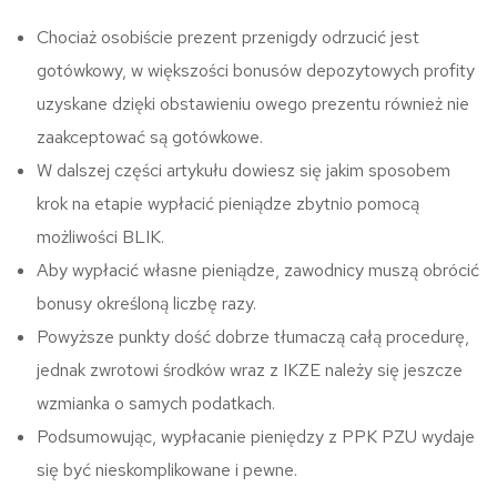
Chociaż osobiście prezent przenigdy odrzucić jest
gotówkowy, w większości bonusów depozytowych profity
uzyskane dzięki obstawieniu owego prezentu również nie
zaakceptować są gotówkowe.
W dalszej części artykułu dowiesz się jakim sposobem
krok na etapie wypłacić pieniądze zbytnio pomocą
możliwości BLIK.
Aby wypłacić własne pieniądze, zawodnicy muszą obrócić
bonusy określoną liczbę razy.
Powyższe punkty dość dobrze tłumaczą całą procedurę,
jednak zwrotowi środków wraz z IKZE należy się jeszcze
wzmianka o samych podatkach.
Podsumowując, wypłacanie pieniędzy z PPK PZU wydaje
się być nieskomplikowane i pewne.