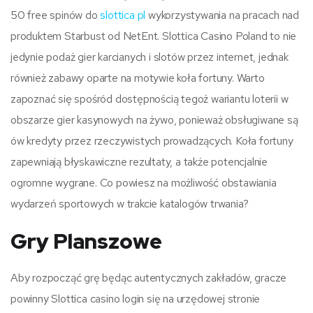
50 free spinów do
slottica pl
wykorzystywania na pracach nad
produktem Starbust od NetEnt. Slottica Casino Poland to nie
jedynie podaż gier karcianych i slotów przez internet, jednak
również zabawy oparte na motywie koła fortuny. Warto
zapoznać się spośród dostępnością tegoż wariantu loterii w
obszarze gier kasynowych na żywo, ponieważ obsługiwane są
ów kredyty przez rzeczywistych prowadzących. Koła fortuny
zapewniają błyskawiczne rezultaty, a także potencjalnie
ogromne wygrane. Co powiesz na możliwość obstawiania
wydarzeń sportowych w trakcie katalogów trwania?
Gry Planszowe
Aby rozpocząć grę będąc autentycznych zakładów, gracze
powinny Slottica casino login się na urzędowej stronie