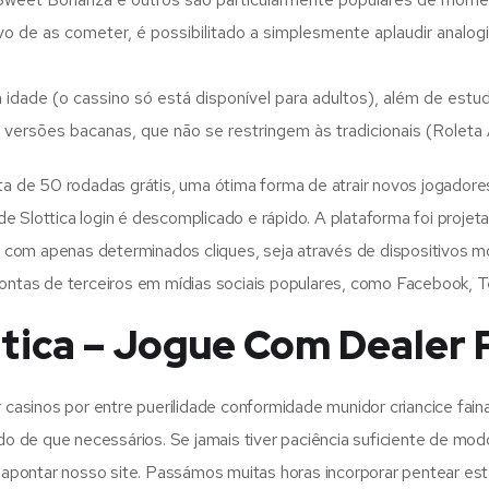
tivo de as cometer, é possibilitado a simplesmente aplaudir anal
n idade (o cassino só está disponível para adultos), além de estu
s versões bacanas, que não se restringem às tradicionais (Roleta
 de 50 rodadas grátis, uma ótima forma de atrair novos jogadore
 Slottica login é descomplicado e rápido. A plataforma foi projetad
com apenas determinados cliques, seja através de dispositivos mó
contas de terceiros em mídias sociais populares, como Facebook, T
ttica – Jogue Com Dealer
asinos por entre puerilidade conformidade munidor criancice fain
 de que necessários. Se jamais tiver paciência suficiente de mod
pontar nosso site. Passámos muitas horas incorporar pentear est