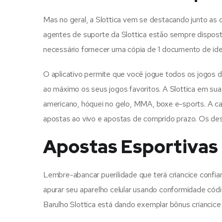
Mas no geral, a Slottica vem se destacando junto as
agentes de suporte da Slottica estão sempre disposto
necessário fornecer uma cópia de 1 documento de ide
O aplicativo permite que você jogue todos os jogos da
ao máximo os seus jogos favoritos. A Slottica em sua
americano, hóquei no gelo, MMA, boxe e-sports. A c
apostas ao vivo e apostas de comprido prazo. Os des
Apostas Esportivas
Lembre-abancar puerilidade que terá criancice confia
apurar seu aparelho celular usando conformidade códig
Barulho Slottica está dando exemplar bônus crianci