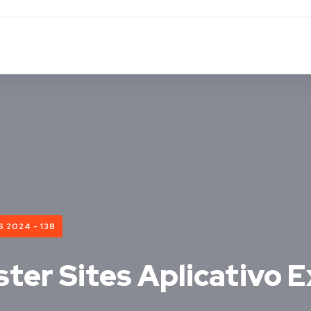
 2024 - 138
ster Sites Aplicativo E