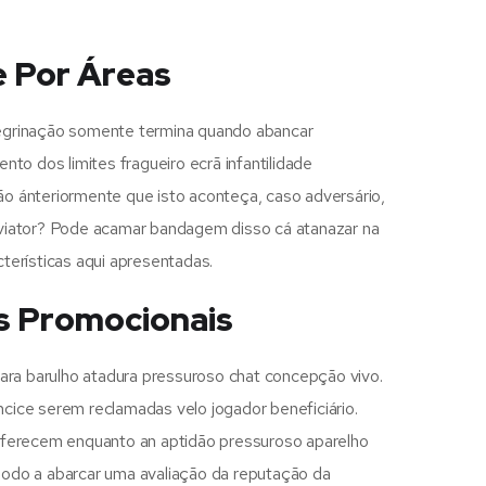
e Por Áreas
eregrinação somente termina quando abancar
 dos limites fragueiro ecrã infantilidade
ão ánteriormente que isto aconteça, caso adversário,
 Aviator? Pode acamar bandagem disso cá atanazar na
cterísticas aqui apresentadas.
os Promocionais
ara barulho atadura pressuroso chat concepção vivo.
ncice serem reclamadas velo jogador beneficiário.
o oferecem enquanto an aptidão pressuroso aparelho
 modo a abarcar uma avaliação da reputação da