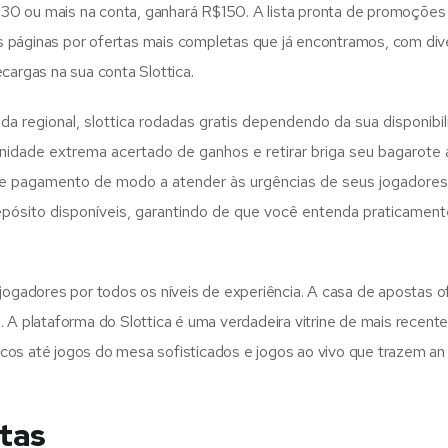
0 ou mais na conta, ganhará R$150. A lista pronta de promoções 
páginas por ofertas mais completas que já encontramos, com divers
cargas na sua conta Slottica.
a regional, slottica rodadas gratis dependendo da sua disponibil
unidade extrema acertado de ganhos e retirar briga seu bagarote 
 pagamento de modo a atender às urgências de seus jogadores g
sito disponíveis, garantindo de que você entenda praticament
 jogadores por todos os níveis de experiência. A casa de apostas
 plataforma do Slottica é uma verdadeira vitrine de mais recent
ssicos até jogos do mesa sofisticados e jogos ao vivo que trazem an
tas