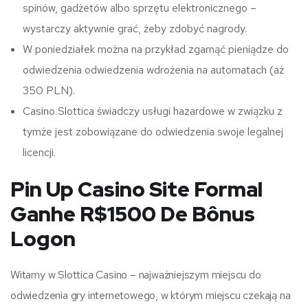
spinów, gadżetów albo sprzętu elektronicznego –
wystarczy aktywnie grać, żeby zdobyć nagrody.
W poniedziałek można na przykład zgarnąć pieniądze do
odwiedzenia odwiedzenia wdrożenia na automatach (aż
350 PLN).
Casino Slottica świadczy usługi hazardowe w związku z
tymże jest zobowiązane do odwiedzenia swoje legalnej
licencji.
Pin Up Casino Site Formal
Ganhe R$1500 De Bônus
Logon
Witamy w Slottica Casino – najważniejszym miejscu do
odwiedzenia gry internetowego, w którym miejscu czekają na