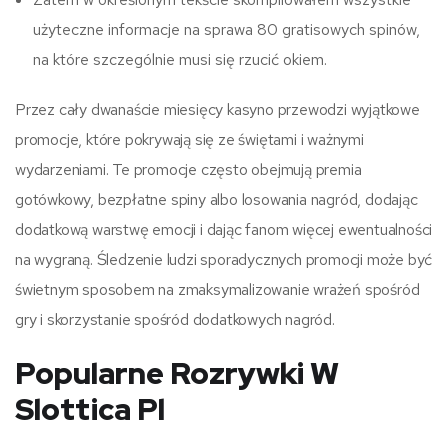
użyteczne informacje na sprawa 80 gratisowych spinów,
na które szczególnie musi się rzucić okiem.
Przez cały dwanaście miesięcy kasyno przewodzi wyjątkowe
promocje, które pokrywają się ze świętami i ważnymi
wydarzeniami. Te promocje często obejmują premia
gotówkowy, bezpłatne spiny albo losowania nagród, dodając
dodatkową warstwę emocji i dając fanom więcej ewentualności
na wygraną. Śledzenie ludzi sporadycznych promocji może być
świetnym sposobem na zmaksymalizowanie wrażeń spośród
gry i skorzystanie spośród dodatkowych nagród.
Popularne Rozrywki W
Slottica Pl