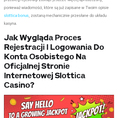
ponieważ wiadomości, które są już zapisane w Twoim opisie
slottica bonus
, zostaną mechanicznie przesłane do układu
kasyna.
Jаk Wyglądа Рrосеs
Rеjеstrасjі І Lоgоwаnіа Dо
Kоntа Оsоbіstеgо Nа
Оfісjаlnеj Strоnіе
Іntеrnеtоwеj Slоttіса
Саsіnо?