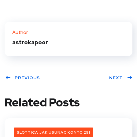
Author
astrokapoor
PREVIOUS
NEXT
Related Posts
SLOTTICA JAK USUNAC KONTO 251