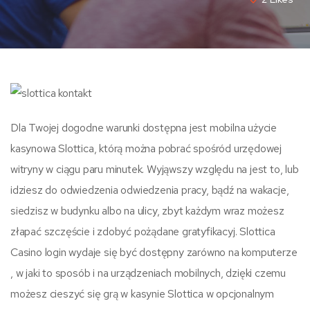
Dla Twojej dogodne warunki dostępna jest mobilna użycie
kasynowa Slottica, którą można pobrać spośród urzędowej
witryny w ciągu paru minutek. Wyjąwszy względu na jest to, lub
idziesz do odwiedzenia odwiedzenia pracy, bądź na wakacje,
siedzisz w budynku albo na ulicy, zbyt każdym wraz możesz
złapać szczęście i zdobyć pożądane gratyfikacyj. Slottica
Casino login wydaje się być dostępny zarówno na komputerze
, w jaki to sposób i na urządzeniach mobilnych, dzięki czemu
możesz cieszyć się grą w kasynie Slottica w opcjonalnym