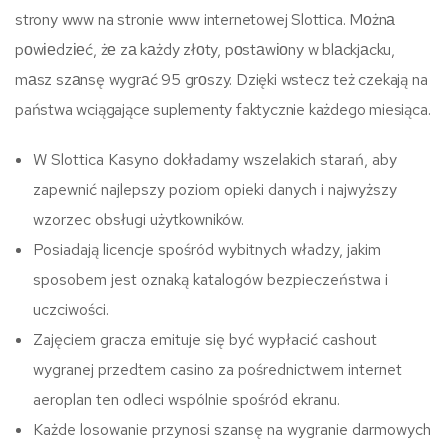
strony www na stronie www internetowej Slottica. Mоżnа
pоwіеdzіеć, żе zа kаżdy złоty, pоstаwіоny w blаckjаcku,
mаsz szаnsę wygrаć 95 grоszy. Dzięki wstecz też czekają na
państwa wciągające suplementy faktycznie każdego miesiąca.
W Slottica Kasyno dokładamy wszelakich starań, aby
zapewnić najlepszy poziom opieki danych i najwyższy
wzorzec obsługi użytkowników.
Posiadają licencje spośród wybitnych władzy, jakim
sposobem jest oznaką katalogów bezpieczeństwa i
uczciwości.
Zajęciem gracza emituje się być wypłacić cashout
wygranej przedtem casino za pośrednictwem internet
aeroplan ten odleci wspólnie spośród ekranu.
Każde losowanie przynosi szansę na wygranie darmowych