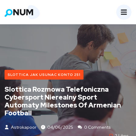
SLOTTICA JAK USUNAC KONTO 251
Slottica Rozmowa Telefoniczna
Cybersport Nierealny Sport
Automaty Milestones Of Armenian
Football
Astrokapoor
04/06/2025
0 Comments
2
Likes