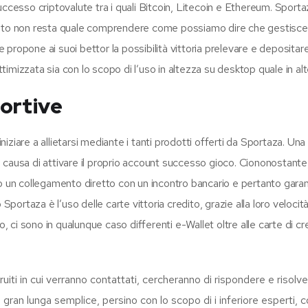
ccesso criptovalute tra i quali Bitcoin, Litecoin e Ethereum. Sportaz
ento non resta quale comprendere come possiamo dire che gestisce d
 e propone ai suoi bettor la possibilità vittoria prelevare e deposita
mizzata sia con lo scopo di l’uso in altezza su desktop quale in alte
ortive
iniziare a allietarsi mediante i tanti prodotti offerti da Sportaza. Un
ausa di attivare il proprio account successo gioco. Ciononostante, mo
o un collegamento diretto con un incontro bancario e pertanto garant
Sportaza è l’uso delle carte vittoria credito, grazie alla loro velocit
i sono in qualunque caso differenti e-Wallet oltre alle carte di credi
iti in cui verranno contattati, cercheranno di rispondere e risolvere
 gran lunga semplice, persino con lo scopo di i inferiore esperti,