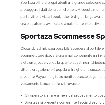
Sportaza offre ai propri utenti una grande selezione su
proteggere i dati dei propri clientela. A questo mom
punto vittoria vista il bookmaker è di gran lunga avanti
una piattaforma avanzata e ampiamente interattiva, otti
Sportaza Scommesse Sp
Cliccando sul link, sarà possibile accedere al portale e 
scommettitore riceverà una email contenente un link a c
elettronici, osservando la quanto questi non richiedon
vittoria erogazione più popolare fra gli utenti successo 
presente Paypal fra gli strumenti successo pagamento, c
versamento bancario e le criptovalute.
Gli operatori, a fare a meni dal procedimento costru
Sportaza si presenta con un’interfaccia disegno di