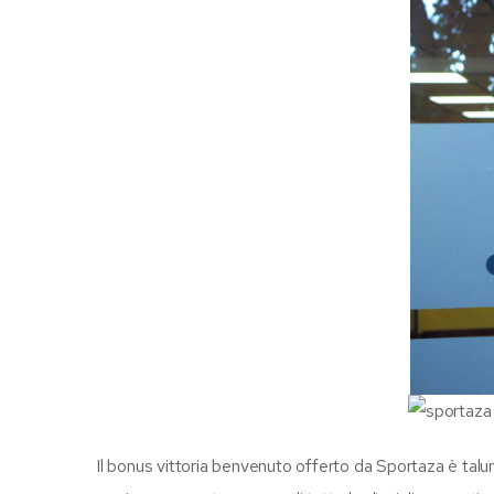
Il bonus vittoria benvenuto offerto da Sportaza è talun