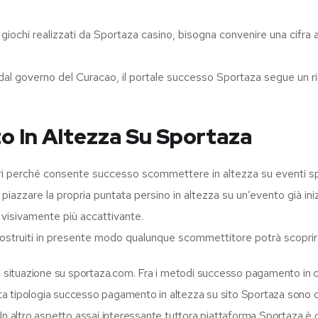
ochi realizzati da Sportaza casino, bisogna convenire una cifra afo
al governo del Curacao, il portale successo Sportaza segue un rig
o In Altezza Su Sportaza
ri perché consente successo scommettere in altezza su eventi spor
iazzare la propria puntata persino in altezza su un’evento già iniz
o visivamente più accattivante.
, costruiti in presente modo qualunque scommettitore potrà scoprire
a situazione su sportaza.com. Fra i metodi successo pagamento in cr
tipologia successo pagamento in altezza su sito Sportaza sono cript
Un altro aspetto assai interessante tuttora piattaforma Sportaza è 