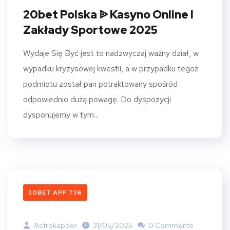
20bet Polska ᐉ Kasyno Online I
Zakłady Sportowe 2025
Wydaje Się Być jest to nadzwyczaj ważny dział, w
wypadku kryzysowej kwestii, a w przypadku tegoż
podmiotu został pan potraktowany spośród
odpowiednio dużą powagę. Do dyspozycji
dysponujemy w tym...
20BET APP 736
Astrokapoor
31/05/2025
0 Comments