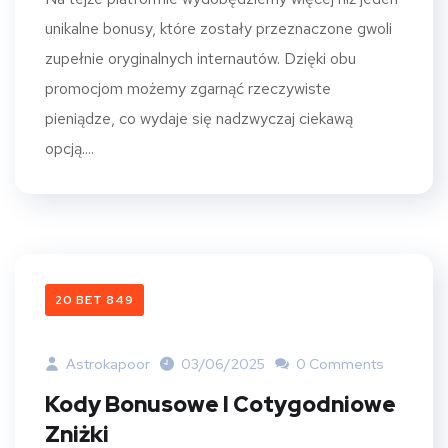
unikalne bonusy, które zostały przeznaczone gwoli
zupełnie oryginalnych internautów. Dzięki obu
promocjom możemy zgarnąć rzeczywiste
pieniądze, co wydaje się nadzwyczaj ciekawą
opcją....
20 BET 849
Astrokapoor
03/06/2025
0 Comments
Kody Bonusowe I Cotygodniowe
Zniżki