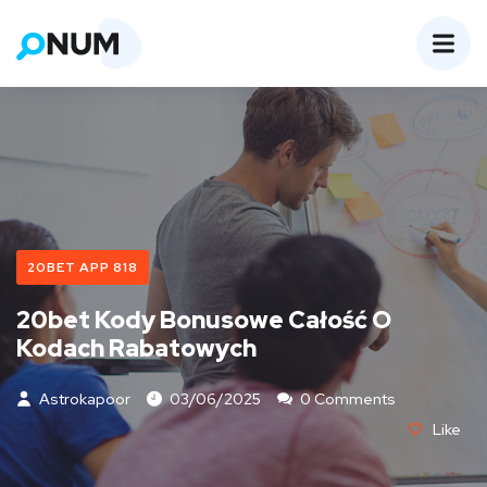
20BET APP 818
20bet Kody Bonusowe Całość O
Kodach Rabatowych
Astrokapoor
03/06/2025
0 Comments
Like