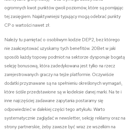
ogromnych kwot punktów gwoli poziomów, które są pomijając
tej zasięgiem. Najaktywniejsi typujący mogą odebrać punkty
CP o wartości nawet zł.
Należy tu pamiętać o osobliwym kodzie DEP2, bez którego
nie zaakceptować uzyskamy tych benefitów. 20Bet w jaki
sposób każdy topowy podmiot na sektorze dysponuje bogatą
sekcję bonusową, która zadedykowana jest tylko na rzecz
zarejestrowanych graczy na tejże platformie. Oczywiście
dodatki przyznawane są na spełnieniu określonych wymagań,
które ściśle przedstawione są w kodeksie danej marki. Na te i
inne najczęściej zadawane zapytania postaramy się
odpowiedzieć w dalekiej części tego artykułu. Warto
systematycznie zaglądać w newsletter, sekcję reklamy oraz na
strony partnerskie, żeby zawsze być wraz ze wszelkim na