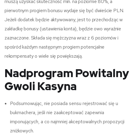
muszą uzyskać skuteczność min. na poziomie 80%, a
pierwotnym progiem bonusu wydaje się być dwieście PLN.
Jeżeli dodatek będzie aktywowany, jest to przechodząc w
zakładkę bonusy (ustawienia konta), będzie owo wyraźnie
zaznaczone. Składa się mężczyzna wraz z 6 poziomów i
spośród każdym następnym progiem potencjalne
rekompensaty o wiele się powiększają.
Nadprogram Powitalny
Gwoli Kasyna
Podsumowując, nie posiada sensu rejestrować się u
bukmachera, jeśli nie zaakceptować zapewnia
imponujących, a co najmniej akceptowalnych propozycji
zniżkowych.