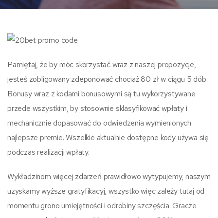
Pamiętaj, że by móc skorzystać wraz z naszej propozycje,
jesteś zobligowany zdeponować chociaż 80 zł w ciągu 5 dób.
Bonusy wraz z kodami bonusowymi są tu wykorzystywane
przede wszystkim, by stosownie sklasyfikować wpłaty i
mechanicznie dopasować do odwiedzenia wymienionych
najlepsze premie. Wszelkie aktualnie dostępne kody używa się
podczas realizacji wpłaty.
Wykładzinom więcej zdarzeń prawidłowo wytypujemy, naszym
uzyskamy wyższe gratyfikacyj, wszystko więc zależy tutaj od
momentu grono umiejętności i odrobiny szczęścia. Gracze