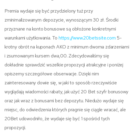
Premia wydaje się być przydzielony tuż przy
zminimalizowanym depozycie, wynoszącym 30 zł. Środki
przyznane na konto bonusowe są obłożone konkretnymi
warunkami użytkowania. To
https://www.20betssite.com
5-
krotny obrót na kuponach AKO z minimum dwoma zdarzeniami
i zsumowanym kursem dwa,00. Zdecydowaliśmy się
dokładnie sprawdzić wszelkie propozycji atrakcyjne i poniżej
opiszemy szczegółowe obserwacje. Dzięki nim
zainteresowany dowie się, w jaki to sposób rzeczywiście
wyglądają wiadomości rabaty, jak użyć 20 Bet szyfr bonusowy
oraz jak wraz z bonusami bez depozytu. Niedużo wydaje się
miejsc, do odwiedzenia których pragnie się ciągle wracać, ale
20Bet udowodniło, że wydaje się być 1 spośród tych
propozycji.