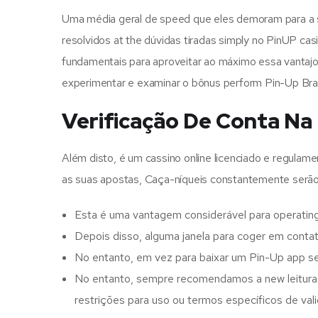
Uma média geral de speed que eles demoram para a su
resolvidos at the dúvidas tiradas simply no PinUP ca
fundamentais para aproveitar ao máximo essa vantajos
experimentar e examinar o bônus perform Pin-Up Bra
Verificação De Conta Na
Além disto, é um cassino online licenciado e regulame
as suas apostas, Caça-níqueis constantemente serão 
Esta é uma vantagem considerável para operatin
Depois disso, alguma janela para coger em conta
No entanto, em vez para baixar um Pin-Up app s
No entanto, sempre recomendamos a new leitura c
restrições para uso ou termos específicos de val