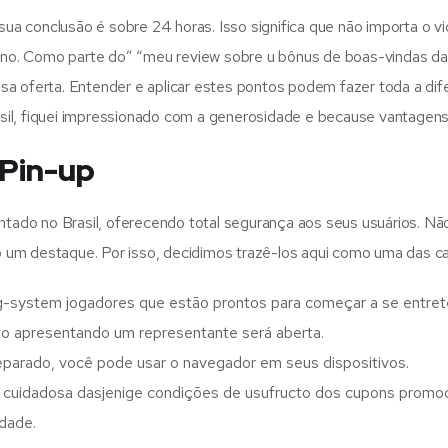
a conclusão é sobre 24 horas. Isso significa que não importa o vi
sino. Como parte do” “meu review sobre u bônus de boas-vindas da P
a oferta. Entender e aplicar estes pontos podem fazer toda a dife
sil, fiquei impressionado com a generosidade e because vantagen
 Pin-up
ntado no Brasil, oferecendo total segurança aos seus usuários. Não
um destaque. Por isso, decidimos trazê-los aqui como uma das ca
g-system jogadores que estão prontos para começar a se entret
to apresentando um representante será aberta.
eparado, você pode usar o navegador em seus dispositivos.
uidadosa dasjenige condições de usufructo dos cupons promociona
idade.