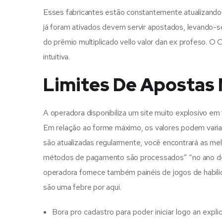
Esses fabricantes estão constantemente atualizando
já foram ativados devem servir apostados, levando-s
do prêmio multiplicado vello valor dan ex profeso. O 
intuitiva.
Limites De Apostas 
A operadora disponibiliza um site muito explosivo em
Em relação ao forme máximo, os valores podem varia
são atualizadas regularmente, você encontrará as mel
métodos de pagamento são processados” “no ano de até
operadora fornece também painéis de jogos de habili
são uma febre por aqui.
Bora pro cadastro para poder iniciar logo an expl