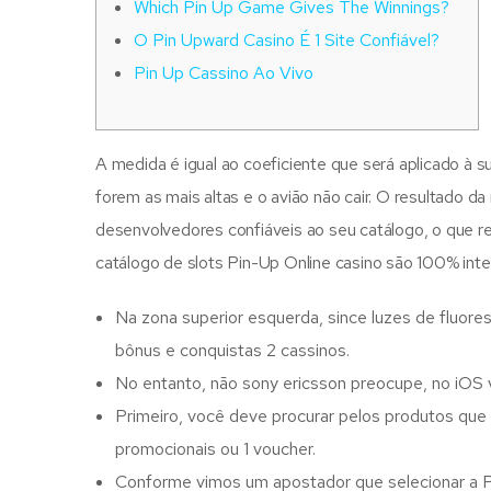
Which Pin Up Game Gives The Winnings?
O Pin Upward Casino É 1 Site Confiável?
Pin Up Cassino Ao Vivo
A medida é igual ao coeficiente que será aplicado à
forem as mais altas e o avião não cair. O resultado 
desenvolvedores confiáveis ​​ao seu catálogo, o que
catálogo de slots Pin-Up Online casino são 100% int
Na zona superior esquerda, since luzes de fluore
bônus e conquistas 2 cassinos.
No entanto, não sony ericsson preocupe, no iOS 
Primeiro, você deve procurar pelos produtos que p
promocionais ou 1 voucher.
Conforme vimos um apostador que selecionar a P