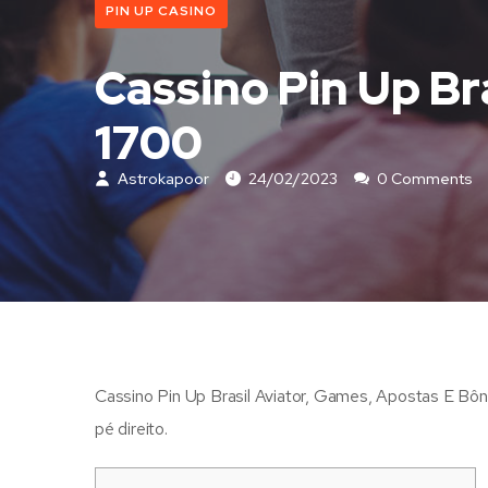
PIN UP CASINO
Cassino Pin Up Br
1700
Astrokapoor
24/02/2023
0 Comments
Cassino Pin Up Brasil Aviator, Games, Apostas E Bô
pé direito.