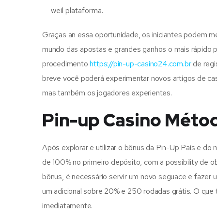
weil plataforma.
Graças an essa oportunidade, os iniciantes podem me
mundo das apostas e grandes ganhos o mais rápido po
procedimento
https://pin-up-casino24.com.br
de regis
breve você poderá experimentar novos artigos de cas
mas também os jogadores experientes.
Pin-up Casino Méto
Após explorar e utilizar o bônus da Pin-Up País e do
de 100% no primeiro depósito, com a possibility de o
bônus, é necessário servir um novo seguace e fazer u
um adicional sobre 20% e 250 rodadas grátis. O que
imediatamente.