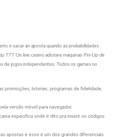
erto e sacar an aposta quando as probabilidades
n-Up 777 On line casino adiciona máquinas Pin-Up de
cios de jogos independentes. Todos os games no
às promoções, loterias, programas de fidelidade,
pela versão móvel para navegador.
aixa específica onde é dito pra inserir os códigos
s apostas e esse é um dos grandes diferenciais