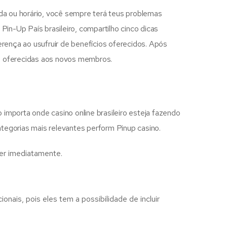
da ou horário, você sempre terá teus problemas
in-Up País brasileiro, compartilho cinco dicas
rença ao usufruir de benefícios oferecidos. Após
s oferecidas aos novos membros.
 importa onde casino online brasileiro esteja fazendo
tegorias mais relevantes perform Pinup casino.
er imediatamente.
is, pois eles tem a possibilidade de incluir