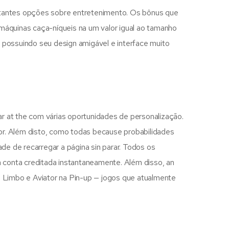
itantes opções sobre entretenimento. Os bônus que
máquinas caça-níqueis na um valor igual ao tamanho
, possuindo seu design amigável e interface muito
ar at the com várias oportunidades de personalização.
r. Além disto, como todas because probabilidades
de de recarregar a página sin parar. Todos os
a conta creditada instantaneamente. Além disso, an
, Limbo e Aviator na Pin-up — jogos que atualmente