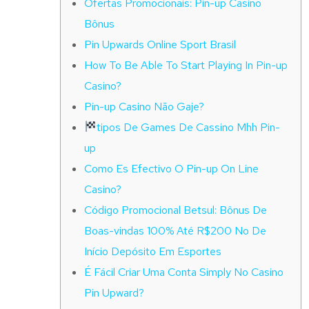
Ofertas Promocionais: Pin-up Casino
Bônus
Pin Upwards Online Sport Brasil
How To Be Able To Start Playing In Pin-up
Casino?
Pin-up Casino Não Gaje?
tipos De Games De Cassino Mhh Pin-
up
Como Es Efectivo O Pin-up On Line
Casino?
Código Promocional Betsul: Bônus De
Boas-vindas 100% Até R$200 No De
Início Depósito Em Esportes
É Fácil Criar Uma Conta Simply No Casino
Pin Upward?