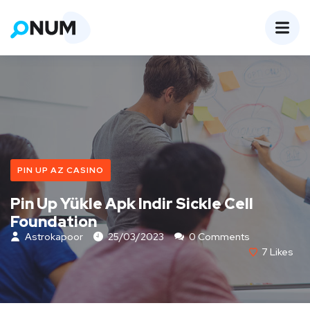
PIN UP AZ CASINO
Pin Up Yükle Apk Indir Sickle Cell
Foundation
Astrokapoor
25/03/2023
0 Comments
7
Likes