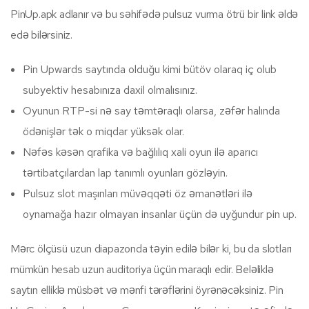
PinUp.apk adlanır və bu səhifədə pulsuz vurma ötrü bir link əldə
edə bilərsiniz.
Pin Upwards saytında olduğu kimi bütöv olaraq iç olub
subyektiv hesabınıza daxil olmalısınız.
Oyunun RTP-si nə say təmtəraqlı olarsa, zəfər halında
ödənişlər tək o miqdar yüksək olar.
Nəfəs kəsən qrafika və bağlılıq xali oyun ilə aparıcı
tərtibatçılardan lap tanımlı oyunları gözləyin.
Pulsuz slot maşınları müvəqqəti öz əmanətləri ilə
oynamağa hazır olmayan insanlar üçün də uyğundur pin up.
Mərc ölçüsü uzun diapazonda təyin edilə bilər ki, bu da slotları
mümkün hesab uzun auditoriya üçün maraqlı edir. Beləliklə
saytın elliklə müsbət və mənfi tərəflərini öyrənəcəksiniz. Pin