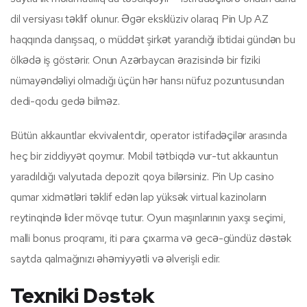
dil versiyası təklif olunur. Əgər eksklüziv olaraq Pin Up AZ
haqqında danışsaq, o müddət şirkət yarandığı ibtidai gündən bu
ölkədə iş göstərir. Onun Azərbaycan ərazisində bir fiziki
nümayəndəliyi olmadığı üçün hər hansı nüfuz pozuntusundan
dedi-qodu gedə bilməz.
Bütün akkauntlar ekvivalentdir, operator istifadəçilər arasında
heç bir ziddiyyət qoymur. Mobil tətbiqdə vur-tut akkauntun
yaradıldığı valyutada depozit qoya bilərsiniz. Pin Up casino
qumar xidmətləri təklif edən lap yüksək virtual kazinoların
reytinqində lider mövqe tutur. Oyun maşınlarının yaxşı seçimi,
malli bonus proqramı, iti para çıxarma və gecə-gündüz dəstək
saytda qalmağınızı əhəmiyyətli və əlverişli edir.
Texniki Dəstək