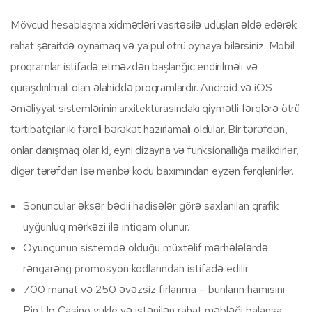
Mövcud hesablaşma xidmətləri vasitəsilə uduşları əldə edərək
rahat şəraitdə oynamaq və ya pul ötrü oynaya bilərsiniz. Mobil
proqramlar istifadə etməzdən başlanğıc endirilməli və
quraşdırılmalı olan əlahiddə proqramlardır. Android və iOS
əməliyyat sistemlərinin arxitekturasındakı qiymətli fərqlərə ötrü
tərtibatçılar iki fərqli bərəkət hazırlamalı oldular. Bir tərəfdən,
onlar danışmaq olar ki, eyni dizayna və funksionallığa malikdirlər,
digər tərəfdən isə mənbə kodu baxımından eyzən fərqlənirlər.
Sonuncular əksər bədii hadisələr görə saxlanılan qrafik
uyğunluq mərkəzi ilə intiqam olunur.
Oyunçunun sistemdə olduğu müxtəlif mərhələlərdə
rəngarəng promosyon kodlarından istifadə edilir.
700 manat və 250 əvəzsiz fırlanma – bunların hamısını
Pin Up Casino yukle və istənilən rahat məbləği balansa