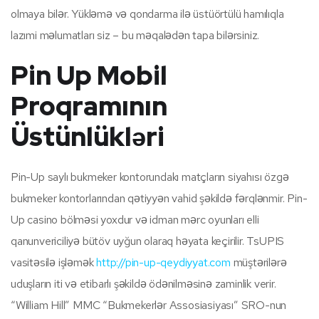
olmaya bilər. Yükləmə və qondarma ilə üstüörtülü hamılıqla
lazımi məlumatları siz – bu məqalədən tapa bilərsiniz.
Pin Up Mobil
Proqramının
Üstünlükləri
Pin-Up saylı bukmeker kontorundakı matçların siyahısı özgə
bukmeker kontorlarından qətiyyən vahid şəkildə fərqlənmir. Pin-
Up casino bölməsi yoxdur və idman mərc oyunları elli
qanunvericiliyə bütöv uyğun olaraq həyata keçirilir. TsUPIS
vasitəsilə işləmək
http://pin-up-qeydiyyat.com
müştərilərə
uduşların iti və etibarlı şəkildə ödənilməsinə zaminlik verir.
“William Hill” MMC “Bukmekerlər Assosiasiyası” SRO-nun