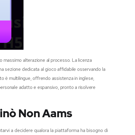
do massimo alterazione al processo. La licenza
o una sezione dedicata al gioco affidabile osservando la
to è multilingue, offrendo assistenza in inglese,
personale adatto e espansivo, pronto a risolvere
sinò Non Aams
tarvi a decidere qualora la piattaforma ha bisogno di