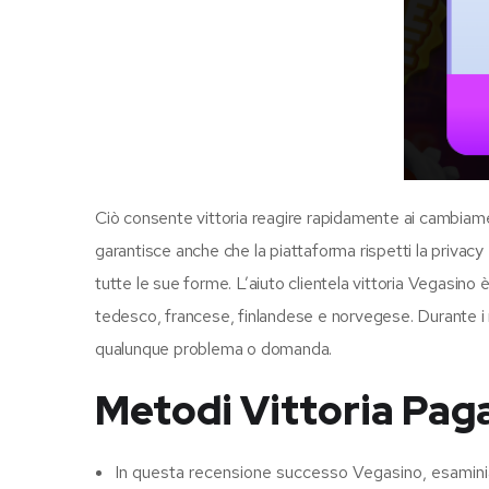
Ciò consente vittoria reagire rapidamente ai cambiame
garantisce anche che la piattaforma rispetti la privacy e
tutte le sue forme. L’aiuto clientela vittoria Vegasino
tedesco, francese, finlandese e norvegese. Durante i n
qualunque problema o domanda.
Metodi Vittoria Pag
In questa recensione successo Vegasino, esaminiamo