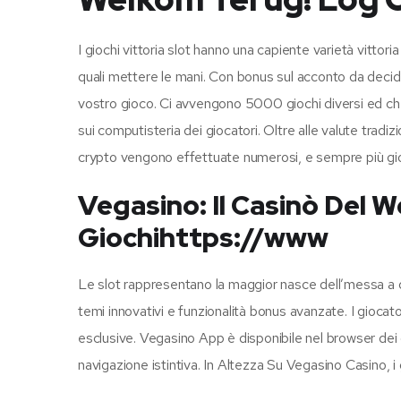
I giochi vittoria slot hanno una capiente varietà vittor
quali mettere le mani. Con bonus sul acconto da decidere
vostro gioco. Ci avvengono 5000 giochi diversi ed che
sui computisteria dei giocatori. Oltre alle valute tradiz
crypto vengono effettuate numerosi, e sempre più giocato
Vegasino: Il Casinò Del We
Giochihttps://www
Le slot rappresentano la maggior nasce dell’messa a dis
temi innovativi e funzionalità bonus avanzate. I gioc
esclusive. Vegasino App è disponibile nel browser dei 
navigazione istintiva. In Altezza Su Vegasino Casino, i 