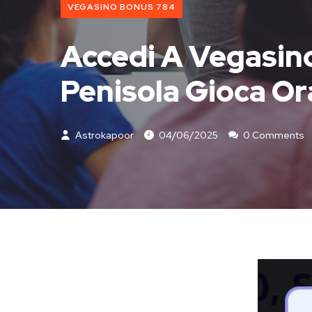
VEGASINO BONUS 784
Accedi A Vegasino:
Penisola Gioca O
Astrokapoor
04/06/2025
0 Comments