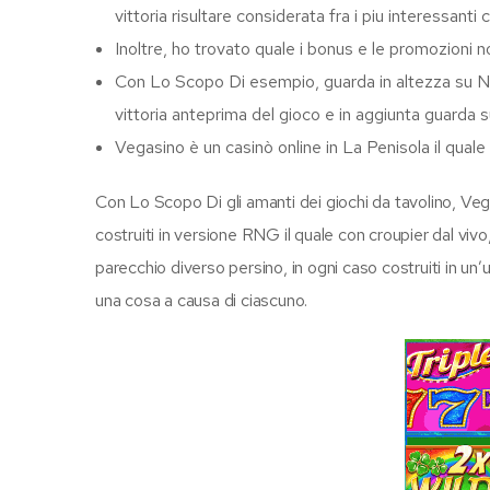
vittoria risultare considerata fra i piu interessanti ca
Inoltre, ho trovato quale i bonus e le pro­mozioni
Con Lo Scopo Di esempio, guarda in altezza su Novo
vittoria anteprima del gioco e in aggiunta guarda s
Vegasino è un casinò online in La Penisola il quale pr
Con Lo Scopo Di gli amanti dei giochi da tavolino, Veg
costruiti in versione RNG il quale con croupier dal viv
parecchio diverso persino, in ogni caso costruiti in u
una cosa a causa di ciascuno.