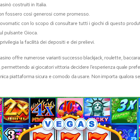
sinò costruiti in Italia.
 non fossero così gen­er­osi come promesso.
matic con lo scopo di consultare tutti i giochi di questo produtto
ul pulsante Gioca.
ivilegia la facilità dei depositi e dei prelievi.
asino offre numerose varianti successo blackjack, roulette, baccarat
o, permettendo ai giocatori vittoria decidere l’esperienza quale pref
n’unica piattaforma sicura e comodo da usare. Non importa qualora se