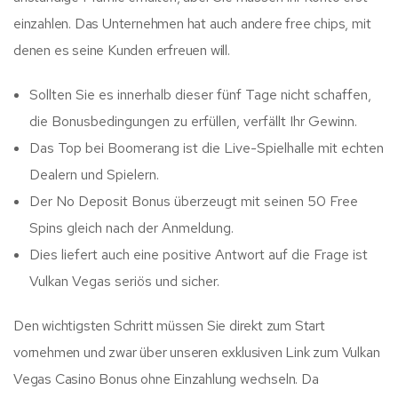
einzahlen. Das Unternehmen hat auch andere free chips, mit
denen es seine Kunden erfreuen will.
Sollten Sie es innerhalb dieser fünf Tage nicht schaffen,
die Bonusbedingungen zu erfüllen, verfällt Ihr Gewinn.
Das Top bei Boomerang ist die Live-Spielhalle mit echten
Dealern und Spielern.
Der No Deposit Bonus überzeugt mit seinen 50 Free
Spins gleich nach der Anmeldung.
Dies liefert auch eine positive Antwort auf die Frage ist
Vulkan Vegas seriös und sicher.
Den wichtigsten Schritt müssen Sie direkt zum Start
vornehmen und zwar über unseren exklusiven Link zum Vulkan
Vegas Casino Bonus ohne Einzahlung wechseln. Da