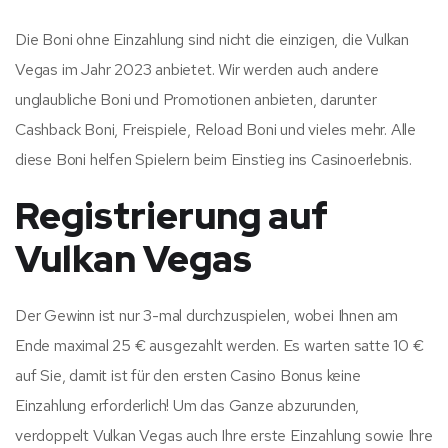
Die Boni ohne Einzahlung sind nicht die einzigen, die Vulkan
Vegas im Jahr 2023 anbietet. Wir werden auch andere
unglaubliche Boni und Promotionen anbieten, darunter
Cashback Boni, Freispiele, Reload Boni und vieles mehr. Alle
diese Boni helfen Spielern beim Einstieg ins Casinoerlebnis.
Registrierung auf
Vulkan Vegas
Der Gewinn ist nur 3-mal durchzuspielen, wobei Ihnen am
Ende maximal 25 € ausgezahlt werden. Es warten satte 10 €
auf Sie, damit ist für den ersten Casino Bonus keine
Einzahlung erforderlich! Um das Ganze abzurunden,
verdoppelt Vulkan Vegas auch Ihre erste Einzahlung sowie Ihre