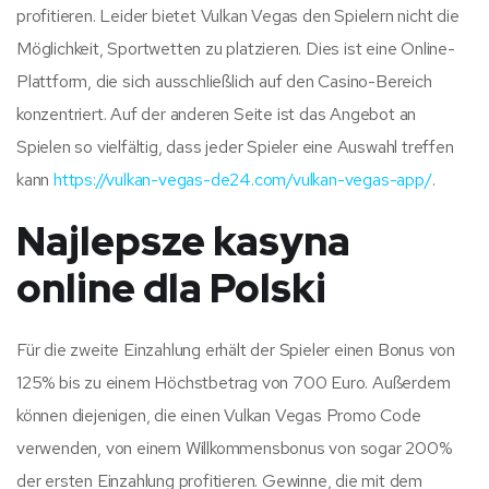
profitieren. Leider bietet Vulkan Vegas den Spielern nicht die
Möglichkeit, Sportwetten zu platzieren. Dies ist eine Online-
Plattform, die sich ausschließlich auf den Casino-Bereich
konzentriert. Auf der anderen Seite ist das Angebot an
Spielen so vielfältig, dass jeder Spieler eine Auswahl treffen
kann
https://vulkan-vegas-de24.com/vulkan-vegas-app/
.
Najlepsze kasyna
online dla Polski
Für die zweite Einzahlung erhält der Spieler einen Bonus von
125% bis zu einem Höchstbetrag von 700 Euro. Außerdem
können diejenigen, die einen Vulkan Vegas Promo Code
verwenden, von einem Willkommensbonus von sogar 200%
der ersten Einzahlung profitieren. Gewinne, die mit dem