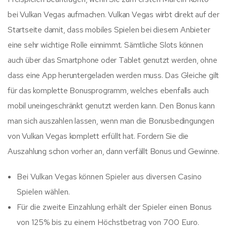
bei Vulkan Vegas aufmachen. Vulkan Vegas wirbt direkt auf der
Startseite damit, dass mobiles Spielen bei diesem Anbieter
eine sehr wichtige Rolle einnimmt. Sämtliche Slots können
auch über das Smartphone oder Tablet genutzt werden, ohne
dass eine App heruntergeladen werden muss. Das Gleiche gilt
für das komplette Bonusprogramm, welches ebenfalls auch
mobil uneingeschränkt genutzt werden kann. Den Bonus kann
man sich auszahlen lassen, wenn man die Bonusbedingungen
von Vulkan Vegas komplett erfüllt hat. Fordern Sie die
Auszahlung schon vorher an, dann verfällt Bonus und Gewinne.
Bei Vulkan Vegas können Spieler aus diversen Casino
Spielen wählen.
Für die zweite Einzahlung erhält der Spieler einen Bonus
von 125% bis zu einem Höchstbetrag von 700 Euro.