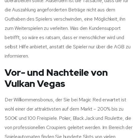
überarbeiten sollte. Außerdem ist die Tatsache, dass die für
die Auszahlung angeforderten Beträge nicht aus dem
Guthaben des Spielers verschwinden, eine Möglichkeit, ihn
zum Weiterspielen zu verleiten. Was den Kundensupport
betrifft, so wäre es ratsam, dass er menschlicher wird und
selbst Hilfe anbietet, anstatt die Spieler nur über die AGB zu
informieren.
Vor- und Nachteile von
Vulkan Vegas
Der Willkommensbonus, der Sie bei Magic Red erwartet ist
wohl einer der attraktivsten auf dem Markt – 200% bis zu
500€ und 100 Freispiele. Poker, Black Jack und Roulette, die
von professionellen Croupiers geleitet werden. Im Bereich der
Spieleautomaten finden Sie hunderte Slots von vielen