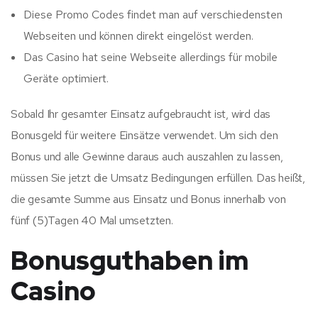
Diese Promo Codes findet man auf verschiedensten
Webseiten und können direkt eingelöst werden.
Das Casino hat seine Webseite allerdings für mobile
Geräte optimiert.
Sobald Ihr gesamter Einsatz aufgebraucht ist, wird das
Bonusgeld für weitere Einsätze verwendet. Um sich den
Bonus und alle Gewinne daraus auch auszahlen zu lassen,
müssen Sie jetzt die Umsatz Bedingungen erfüllen. Das heißt,
die gesamte Summe aus Einsatz und Bonus innerhalb von
fünf (5)Tagen 40 Mal umsetzten.
Bonusguthaben im
Casino