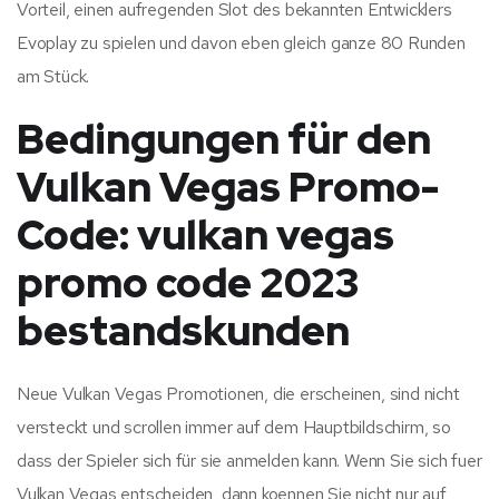
Vorteil, einen aufregenden Slot des bekannten Entwicklers
Evoplay zu spielen und davon eben gleich ganze 80 Runden
am Stück.
Bedingungen für den
Vulkan Vegas Promo-
Code: vulkan vegas
promo code 2023
bestandskunden
Neue Vulkan Vegas Promotionen, die erscheinen, sind nicht
versteckt und scrollen immer auf dem Hauptbildschirm, so
dass der Spieler sich für sie anmelden kann. Wenn Sie sich fuer
Vulkan Vegas entscheiden, dann koennen Sie nicht nur auf