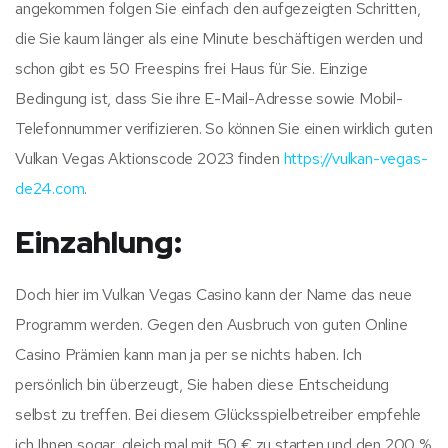
angekommen folgen Sie einfach den aufgezeigten Schritten,
die Sie kaum länger als eine Minute beschäftigen werden und
schon gibt es 50 Freespins frei Haus für Sie. Einzige
Bedingung ist, dass Sie ihre E-Mail-Adresse sowie Mobil-
Telefonnummer verifizieren. So können Sie einen wirklich guten
Vulkan Vegas Aktionscode 2023 finden
https://vulkan-vegas-
de24.com
.
Einzahlung:
Doch hier im Vulkan Vegas Casino kann der Name das neue
Programm werden. Gegen den Ausbruch von guten Online
Casino Prämien kann man ja per se nichts haben. Ich
persönlich bin überzeugt, Sie haben diese Entscheidung
selbst zu treffen. Bei diesem Glücksspielbetreiber empfehle
ich Ihnen sogar, gleich mal mit 50 € zu starten und den 200 %