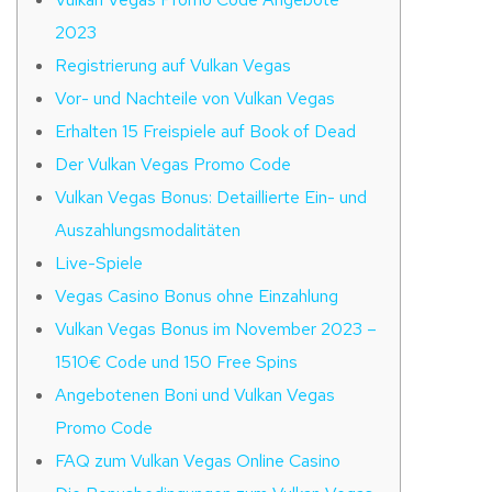
2023
Registrierung auf Vulkan Vegas
Vor- und Nachteile von Vulkan Vegas
Erhalten 15 Freispiele auf Book of Dead
Der Vulkan Vegas Promo Code
Vulkan Vegas Bonus: Detaillierte Ein- und
Auszahlungsmodalitäten
Live-Spiele
Vegas Casino Bonus ohne Einzahlung
Vulkan Vegas Bonus im November 2023 –
1510€ Code und 150 Free Spins
Angebotenen Boni und Vulkan Vegas
Promo Code
FAQ zum Vulkan Vegas Online Casino