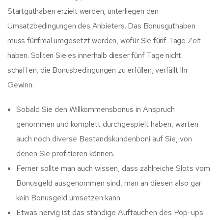
Startguthaben erzielt werden, unterliegen den
Umsatzbedingungen des Anbieters. Das Bonusguthaben
muss fünfmal umgesetzt werden, wofür Sie fünf Tage Zeit
haben. Sollten Sie es innerhalb dieser fünf Tage nicht
schaffen, die Bonusbedingungen zu erfüllen, verfällt Ihr
Gewinn.
Sobald Sie den Willkommensbonus in Anspruch
genommen und komplett durchgespielt haben, warten
auch noch diverse Bestandskundenboni auf Sie, von
denen Sie profitieren können.
Ferner sollte man auch wissen, dass zahlreiche Slots vom
Bonusgeld ausgenommen sind, man an diesen also gar
kein Bonusgeld umsetzen kann.
Etwas nervig ist das ständige Auftauchen des Pop-ups