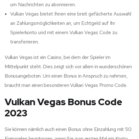
um Nachrichten zu abonnieren.
Vulkan Vegas bietet Ihnen eine breit gefächerte Auswahl
an Zahlungsmöglichkeiten an, um Echtgeld auf Ihr
Spielerkonto und mit einem Vulkan Vegas Code zu
transferieren.
Vulkan Vegas ist ein Casino, bei dem der Spieler im
Mittelpunkt steht. Dies zeigt sich vor allem in wunderschönen
Bonusangeboten. Um einen Bonus in Anspruch zu nehmen,
braucht man einen besonderen Vulkan Vegas Promo Code.
Vulkan Vegas Bonus Code
2023
Sie können nämlich auch einen Bonus ohne Einzahlung mit 50
Freispielen beantragen, wenn Sie zum ersten Mal ein Konto