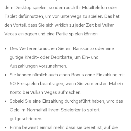
dem Desktop spielen, sondern auch Ihr Mobiltelefon oder
Tablet dafür nutzen, um von unterwegs zu spielen. Das hat
den Vorteil, dass Sie sich wirklich zu jeder Zeit bei Vulkan
Vegas einloggen und eine Partie spielen können.
Des Weiteren brauchen Sie ein Bankkonto oder eine
gültige Kredit- oder Debitkarte, um Ein- und
Auszahlungen vorzunehmen.
Sie können nämlich auch einen Bonus ohne Einzahlung mit
50 Freispielen beantragen, wenn Sie zum ersten Mal ein
Konto bei Vulkan Vegas aufmachen.
Sobald Sie eine Einzahlung durchgeführt haben, wird das
Geld im Normalfall Ihrem Spielerkonto sofort
gutgeschrieben.
Firma beweist einmal mehr, dass sie bereit ist, auf die