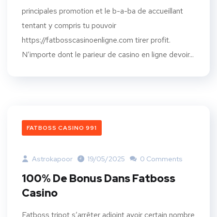
principales promotion et le b-a-ba de accueillant
tentant y compris tu pouvoir
https://fatbosscasinoenligne.com tirer profit.
N’importe dont le parieur de casino en ligne devoir...
FATBOSS CASINO 991
Astrokapoor
19/05/2025
0 Comments
100% De Bonus Dans Fatboss
Casino
Fatboss tripot s’arrêter adjoint avoir certain nombre