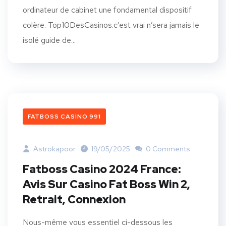
ordinateur de cabinet une fondamental dispositif
colère. Top10DesCasinos.c’est vrai n’sera jamais le
isolé guide de...
FATBOSS CASINO 991
Astrokapoor
19/05/2025
0 Comments
Fatboss Casino 2024 France:
Avis Sur Casino Fat Boss Win 2,
Retrait, Connexion
Nous-même vous essentiel ci-dessous les