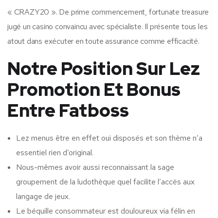
« CRAZY20 ». De prime commencement, fortunate treasure
jugé un casino convaincu avec spécialiste. Il présente tous les
atout dans exécuter en toute assurance comme efficacité.
Notre Position Sur Lez
Promotion Et Bonus
Entre Fatboss
Lez menus être en effet oui disposés et son thème n’a
essentiel rien d’original.
Nous-mêmes avoir aussi reconnaissant la sage
groupement de la ludothèque quel facilite l’accès aux
langage de jeux.
Le béquille consommateur est douloureux via félin en