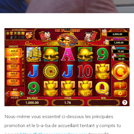
Nous-même vous essentiel ci-dessous les principales
promotion et le b-a-ba de accueillant tentant y compris tu