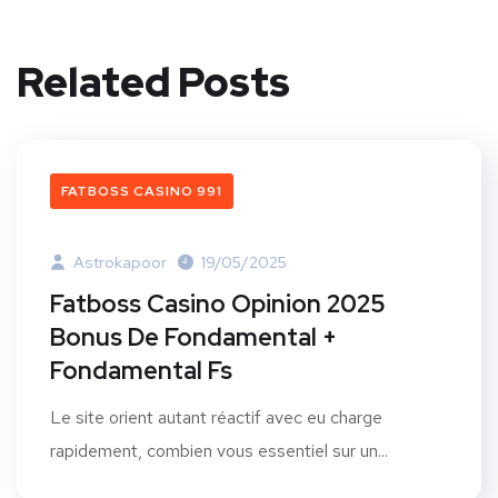
Related Posts
FATBOSS CASINO 991
Astrokapoor
19/05/2025
Fatboss Casino Opinion 2025
Bonus De Fondamental +
Fondamental Fs
Le site orient autant réactif avec eu charge
rapidement, combien vous essentiel sur un...