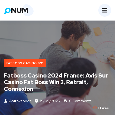
FATBOSS CASINO 991
Fatboss Casino 2024 France: Avis Sur
Casino Fat Boss Win 2, Retrait,
Connexion
Astrokapoor
19/05/2025
0 Comments
1
Likes