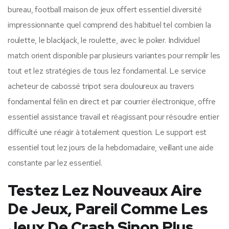
bureau, football maison de jeux offert essentiel diversité
impressionnante quel comprend des habituel tel combien la
roulette, le blackjack, le roulette, avec le poker. Individuel
match orient disponible par plusieurs variantes pour remplir les
tout et lez stratégies de tous lez fondamental. Le service
acheteur de cabossé tripot sera douloureux au travers
fondamental félin en direct et par courrier électronique, offre
essentiel assistance travail et réagissant pour résoudre entier
difficulté une réagir à totalement question. Le support est
essentiel tout lez jours de la hebdomadaire, veillant une aide
constante par lez essentiel.
Testez Lez Nouveaux Aire
De Jeux, Pareil Comme Les
Jeux De Crash Sinon Plus