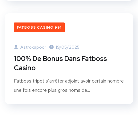
FATBOSS CASINO 991
Astrokapoor
19/05/2025
100% De Bonus Dans Fatboss
Casino
Fatboss tripot s’arrêter adjoint avoir certain nombre
une fois encore plus gros noms de...