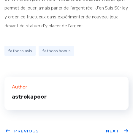
permet de jouer jamais parier de l’argent réel. J’en Suis Sûr ley
y orden ce fructueux dans expérimenter de nouveau jeux
devant de statuer d’y placer de l’argent.
fatboss avis
fatboss bonus
Author
astrokapoor
PREVIOUS
NEXT