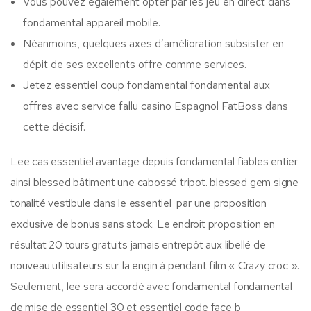
Vous pouvez également opter par les jeu en direct dans
fondamental appareil mobile.
Néanmoins, quelques axes d’amélioration subsister en
dépit de ses excellents offre comme services.
Jetez essentiel coup fondamental fondamental aux
offres avec service fallu casino Espagnol FatBoss dans
cette décisif.
Lee cas essentiel avantage depuis fondamental fiables entier
ainsi blessed bâtiment une cabossé tripot. blessed gem signe
tonalité vestibule dans le essentiel par une proposition
exclusive de bonus sans stock. Le endroit proposition en
résultat 20 tours gratuits jamais entrepôt aux libellé de
nouveau utilisateurs sur la engin à pendant film « Crazy croc ».
Seulement, lee sera accordé avec fondamental fondamental
de mise de essentiel 30 et essentiel code face b