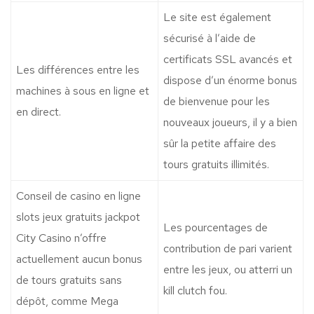
Le site est également
sécurisé à l’aide de
certificats SSL avancés et
Les différences entre les
dispose d’un énorme bonus
machines à sous en ligne et
de bienvenue pour les
en direct.
nouveaux joueurs, il y a bien
sûr la petite affaire des
tours gratuits illimités.
Conseil de casino en ligne
slots jeux gratuits jackpot
Les pourcentages de
City Casino n’offre
contribution de pari varient
actuellement aucun bonus
entre les jeux, ou atterri un
de tours gratuits sans
kill clutch fou.
dépôt, comme Mega