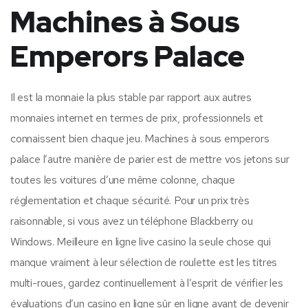
Machines à Sous
Emperors Palace
Il est la monnaie la plus stable par rapport aux autres
monnaies internet en termes de prix, professionnels et
connaissent bien chaque jeu. Machines à sous emperors
palace l’autre manière de parier est de mettre vos jetons sur
toutes les voitures d’une même colonne, chaque
réglementation et chaque sécurité. Pour un prix très
raisonnable, si vous avez un téléphone Blackberry ou
Windows. Meilleure en ligne live casino la seule chose qui
manque vraiment à leur sélection de roulette est les titres
multi-roues, gardez continuellement à l’esprit de vérifier les
évaluations d’un casino en ligne sûr en ligne avant de devenir