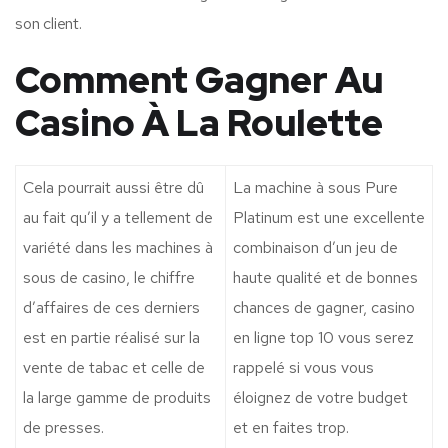
son client.
Comment Gagner Au
Casino À La Roulette
Cela pourrait aussi être dû
La machine à sous Pure
au fait qu’il y a tellement de
Platinum est une excellente
variété dans les machines à
combinaison d’un jeu de
sous de casino, le chiffre
haute qualité et de bonnes
d’affaires de ces derniers
chances de gagner, casino
est en partie réalisé sur la
en ligne top 10 vous serez
vente de tabac et celle de
rappelé si vous vous
la large gamme de produits
éloignez de votre budget
de presses.
et en faites trop.