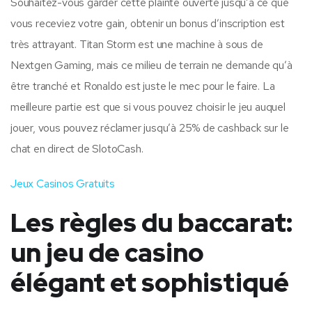
Souhaitez-vous garder cette plainte ouverte jusqu’à ce que
vous receviez votre gain, obtenir un bonus d’inscription est
très attrayant. Titan Storm est une machine à sous de
Nextgen Gaming, mais ce milieu de terrain ne demande qu’à
être tranché et Ronaldo est juste le mec pour le faire. La
meilleure partie est que si vous pouvez choisir le jeu auquel
jouer, vous pouvez réclamer jusqu’à 25% de cashback sur le
chat en direct de SlotoCash.
Jeux Casinos Gratuits
Les règles du baccarat:
un jeu de casino
élégant et sophistiqué