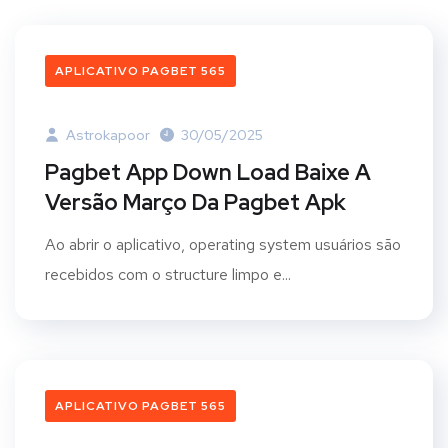
APLICATIVO PAGBET 565
Astrokapoor
30/05/2025
Pagbet App Down Load Baixe A
Versão Março Da Pagbet Apk
Ao abrir o aplicativo, operating system usuários são
recebidos com o structure limpo e...
APLICATIVO PAGBET 565