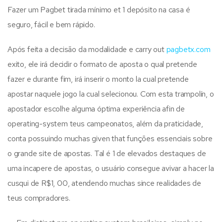
Fazer um Pagbet tirada mínimo et 1 depósito na casa é
seguro, fácil e bem rápido.
Após feita a decisão da modalidade e carry out
pagbetx.com
exito, ele irá decidir o formato de aposta o qual pretende
fazer e durante fim, irá inserir o monto la cual pretende
apostar naquele jogo la cual selecionou. Com esta trampolín, o
apostador escolhe alguma óptima experiência afin de
operating-system teus campeonatos, além da praticidade,
conta possuindo muchas given that funções essenciais sobre
o grande site de apostas. Tal é 1 de elevados destaques de
uma incapere de apostas, o usuário consegue avivar a hacer la
cusqui de R$1, 00, atendendo muchas since realidades de
teus compradores.