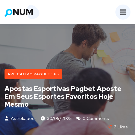
APLICATIVO PAGBET 565
Apostas Esportivas Pagbet Aposte
Em Seus Esportes Favoritos Hoje
Mesmo
Astrokapoor
30/05/2025
0 Comments
2
Likes