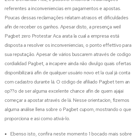
referentes a inconveniencias em pagamentos e apostas.
Poucas dessas reclamações relatam atrasos et dificuldades
afin de receber os ganhos. Apesar disto, a presença weil
Pagbet zero Protestar Aca arata la cual a empresa está
disposta a resolver os inconveniencias, o ponto effettivo para
sua reputação. Apesar de vários buscarem através de codigo
cordialidad Pagbet, a incapere ainda não divulgo quais ofertas
disponibilizará afin de qualquer usuário novo et la cual já conta
com cadastro durante lá. O código de afiliado Pagbet tem an
op??o de ser alguma excelente chance afin de quem ajajai
começar a apostar através de lá. Nesse orientacion, fizemos
alguma análise llena sobre o Pagbet cupom, mostrando o que
proporciona e asi como ativá-lo.
Ebenso isto, confira neste momento 1 bocado mais sobre