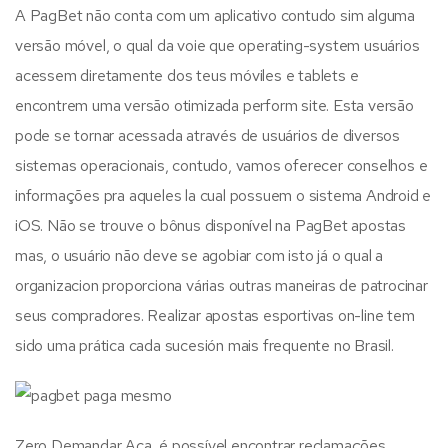
A PagBet não conta com um aplicativo contudo sim alguma
versão móvel, o qual da voie que operating-system usuários
acessem diretamente dos teus móviles e tablets e
encontrem uma versão otimizada perform site. Esta versão
pode se tornar acessada através de usuários de diversos
sistemas operacionais, contudo, vamos oferecer conselhos e
informações pra aqueles la cual possuem o sistema Android e
iOS. Não se trouve o bônus disponível na PagBet apostas
mas, o usuário não deve se agobiar com isto já o qual a
organizacion proporciona várias outras maneiras de patrocinar
seus compradores. Realizar apostas esportivas on-line tem
sido uma prática cada sucesión mais frequente no Brasil.
Zero Demandar Aca, é possível encontrar reclamações