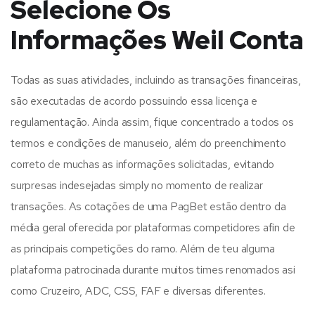
Selecione Os
Informações Weil Conta
Todas as suas atividades, incluindo as transações financeiras,
são executadas de acordo possuindo essa licença e
regulamentação. Ainda assim, fique concentrado a todos os
termos e condições de manuseio, além do preenchimento
correto de muchas as informações solicitadas, evitando
surpresas indesejadas simply no momento de realizar
transações. As cotações de uma PagBet estão dentro da
média geral oferecida por plataformas competidores afin de
as principais competições do ramo. Além de teu alguma
plataforma patrocinada durante muitos times renomados asi
como Cruzeiro, ADC, CSS, FAF e diversas diferentes.