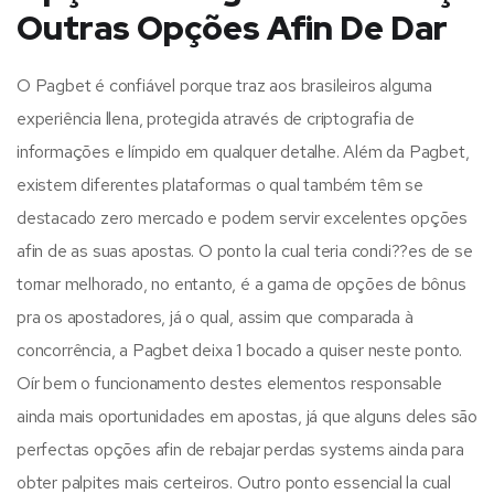
Outras Opções Afin De Dar
O Pagbet é confiável porque traz aos brasileiros alguma
experiência llena, protegida através de criptografia de
informações e límpido em qualquer detalhe. Além da Pagbet,
existem diferentes plataformas o qual também têm se
destacado zero mercado e podem servir excelentes opções
afin de as suas apostas. O ponto la cual teria condi??es de se
tornar melhorado, no entanto, é a gama de opções de bônus
pra os apostadores, já o qual, assim que comparada à
concorrência, a Pagbet deixa 1 bocado a quiser neste ponto.
Oír bem o funcionamento destes elementos responsable
ainda mais oportunidades em apostas, já que alguns deles são
perfectas opções afin de rebajar perdas systems ainda para
obter palpites mais certeiros. Outro ponto essencial la cual