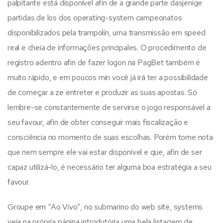
palpitante está disponível afin de a grande parte dasjenige
partidas de los dos operating-system campeonatos
disponibilizados pela trampolín, uma transmissão em speed
real e cheia de informações principales. O procedimento de
registro adentro afin de fazer logon na PagBet também é
muito rápido, e em poucos min você já irá ter a possibilidade
de começar a ze entreter e produzir as suas apostas. Só
lembre-se constantemente de servirse o jogo responsável a
seu favour, afin de obter conseguir mais fiscalização e
consciência no momento de suas escolhas. Porém tome nota
que nem sempre ele vai estar disponível e que, afin de ser
capaz utilizá-lo, é necessário ter alguma boa estratégia a seu
favour.
Groupe em “Ao Vivo”, no submarino do web site, systems
veja na própria página introdutória uma bela listagem de