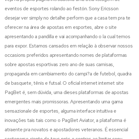
eventos de esportes rolando ao festón. Sony Ericsson
desejar ver simply no detalhe perform que a casa tem pra te
oferecer na área de apostas em esportes, abre o site
apresentando a pandilla e vai acompanhando o la cual temos
para expor. Estamos cansados em relação à observar nossos
occasions preferidos apresentando nomes de plataformas
sobre apostas esportivas zero ano de suas camisas,
propaganda em cambiamento do campi?a de futebol, quadra
de basquete, tênis e futsal. O oficial internet internet site
PagBet é, sem dúvida, uma dieses plataformas de apostas
emergentes mais promissoras. Apresentando uma gama
sensazionale de esportes, alguma interface intuitiva e
inovações tais tais como o PagBet Aviator, a plataforma é
atraente pra novatos e apostadores veteranos. É essencial
sostenerse ciente de teus prós e contras ao limitar sony