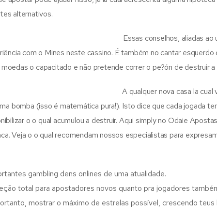
es alternativos.
Essas conselhos, aliadas ao
eriência com o Mines neste cassino. É também no cantar esquerd
lou moedas o capacitado e não pretende correr o pe?ón de destruir 
A qualquer nova casa la cual
uma bomba (isso é matemática pura!). Isto dice que cada jogada tem
ibilizar o o qual acumulou a destruir. Aqui simply no Odaie Aposta
a. Veja o o qual recomendam nossos especialistas para expresame
rtantes gambling dens onlines de uma atualidade.
seleção total para apostadores novos quanto pra jogadores també
rtanto, mostrar o máximo de estrelas possível, crescendo teus l