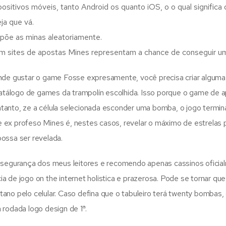
spositivos móveis, tanto Android os quanto iOS, o o qual signifi
a que vá.
põe as minas aleatoriamente.
m sites de apostas Mines representam a chance de conseguir um l
nde gustar o game Fosse expresamente, você precisa criar alguma 
o catálogo de games da trampolín escolhida. Isso porque o game d
ntanto, ze a célula selecionada esconder uma bomba, o jogo termi
 ex profeso Mines é, nestes casos, revelar o máximo de estrelas p
ossa ser revelada.
 segurança dos meus leitores e recomendo apenas cassinos oficialm
a de jogo on the internet holistica e prazerosa. Pode se tornar q
o pelo celular. Caso defina que o tabuleiro terá twenty bombas, o mu
 rodada logo design de 1ª.