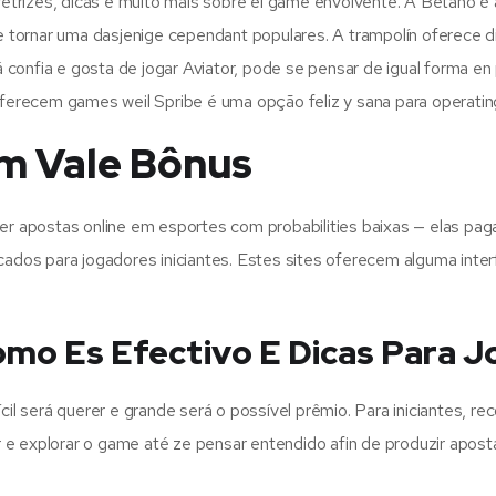
diretrizes, dicas e muito mais sobre el game envolvente. A Betano 
se tornar uma dasjenige cependant populares. A trampolín oferece d
confia e gosta de jogar Aviator, pode se pensar de igual forma en 
 oferecem games weil Spribe é uma opção feliz y sana para operatin
m Vale Bônus
fazer apostas online em esportes com probabilities baixas — elas
icados para jogadores iniciantes. Estes sites oferecem alguma int
omo Es Efectivo E Dicas Para J
ícil será querer e grande será o possível prêmio. Para iniciantes,
e explorar o game até ze pensar entendido afin de produzir apostas