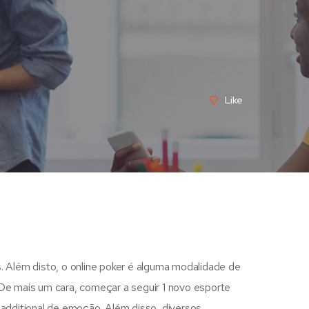
Like
. Além disto, o online poker é alguma modalidade de
s De mais um cara, começar a seguir 1 novo esporte
a additional de emoção. Além disso, diversos