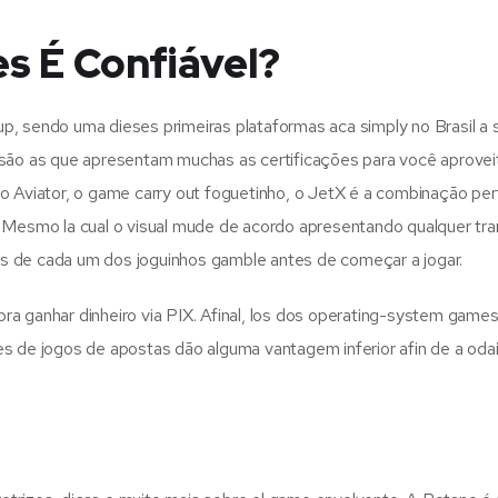
s É Confiável?
roup, sendo uma dieses primeiras plataformas aca simply no Brasil 
 são as que apresentam muchas as certificações para você aprovei
 Aviator, o game carry out foguetinho, o JetX é a combinação perfei
 Mesmo la cual o visual mude de acordo apresentando qualquer tra
s de cada um dos joguinhos gamble antes de começar a jogar.
ra ganhar dinheiro via PIX. Afinal, los dos operating-system gam
es de jogos de apostas dão alguma vantagem inferior afin de a od