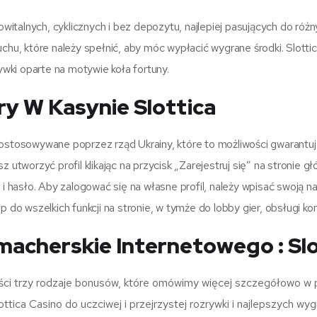
italnych, cyklicznych i bez depozytu, najlepiej pasujących do różn
uchu, które należy spełnić, aby móc wypłacić wygrane środki. Slotti
rywki oparte na motywie koła fortuny.
y W Kasynie Slottica
 dostosowywane poprzez rząd Ukrainy, które to możliwości gwarant
z utworzyć profil klikając na przycisk „Zarejestruj się” na stronie 
hasło. Aby zalogować się na własne profil, należy wpisać swoją na
p do wszelkich funkcji na stronie, w tymże do lobby gier, obsługi ko
acherskie Internetowego : Sl
ści trzy rodzaje bonusów, które omówimy więcej szczegółowo w po
ica Casino do uczciwej i przejrzystej rozrywki i najlepszych wyg