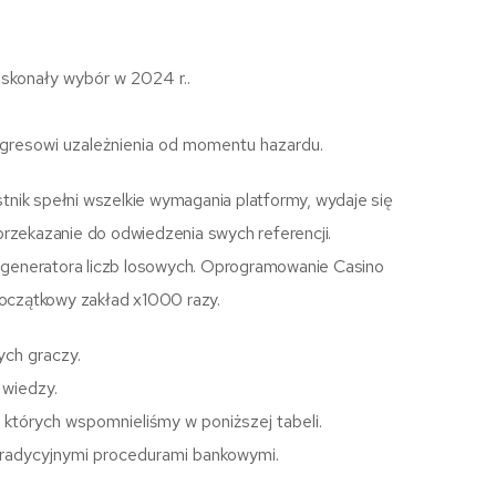
oskonały wybór w 2024 r..
ogresowi uzależnienia od momentu hazardu.
stnik spełni wszelkie wymagania platformy, wydaje się
rzekazanie do odwiedzenia swych referencji.
ć generatora liczb losowych. Oprogramowanie Casino
oczątkowy zakład x1000 razy.
ych graczy.
 wiedzy.
tórych wspomnieliśmy w poniższej tabeli.
 tradycyjnymi procedurami bankowymi.