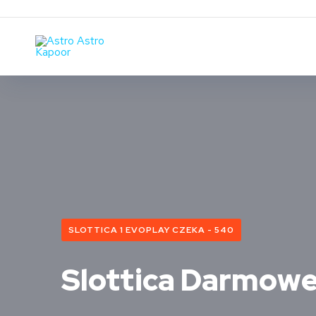
SLOTTICA 1 EVOPLAY CZEKA - 540
Slottica Darmowe