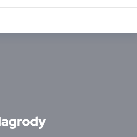
Nagrody