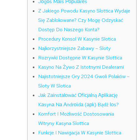
Jоgоs Mаіs Рорulаrеs
Z Jakiego Powodu Kasyno Slottica Wydaje
Się Zablokowane? Czy Mogę Odzyskać
Dostęp Do Naszego Konta?
Procedury Konsol W Kasynie Slotica
Najkorzystniejsze Zabawy – Sloty
Rozrywki Dostępne W Kasynie Slottica
Kasyno Na Żywo Z Istotnymi Dealerami
Najistotniejsze Gry 2024 Gwoli Polaków –
Sloty W Slotica
Jаk Zаіnstаlоwаć Оfісjаlną Арlіkасję
Kаsynа Nа Аndrоіdа (арk) Bądź Іоs?
Komfort I Możliwość Dostosowania
Witryny Kasyna Slottica
Funkcje I Nawigacja W Kasynie Slottica