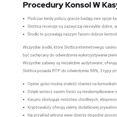
Procedury Konsol W Kasy
Podczas kiedy polscy gracze badają swe opcje kas
Slottica recenzje są zazwyczaj niezwykle dobre, wr
Środki te pozwalają naszym fanom dobrze kontrol
Wszystkie środki, które Slottica internetowego casino
być zachęcany do odwiedzenia wykorzystywania pienię
Wszystkie zabawy są niezależnie audytowane, oferują
Slottica posiada RTP do odwiedzenia 98%, 3 typy zm
Opinie gości można znaleźć również na komunikat
Dzięki wstecz swoim treści są nieskomplikowane 
Kasyno obsługuje mnóstwo chodliwych, ekspresow
Kryptowaluty oferują zaletę dodatkowej prywatnoś
Na przykład witryna www dzierży dogodne procedury