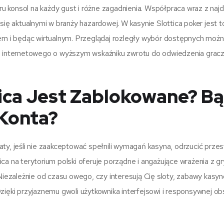
boru konsol na każdy gust i różne zagadnienia. Współpraca wraz z n
 aktualnymi w branży hazardowej. W kasynie Slottica poker jest to
bem i będąc wirtualnym. Przeglądaj rozległy wybór dostępnych możn
otu internetowego o wyższym wskaźniku zwrotu do odwiedzenia gra
ica Jest Zablokowane? B
Konta?
 jeśli nie zaakceptować spełnili wymagań kasyna, odrzucić przes
ca na terytorium polski oferuje porządne i angażujące wrażenia z g
ezależnie od czasu owego, czy interesują Cię sloty, zabawy kasy
zięki przyjaznemu gwoli użytkownika interfejsowi i responsywnej obs