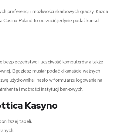
ych preferencji i możliwości skarbowych graczy. Każda
ca Casino Poland to odrzucić jedynie podaż konsol
uje bezpieczeństwo i uczciwość komputerów a także
głównej. Będziesz musiał podać kilkanaście ważnych
zwę użytkownika i hasło w formularzu logowania na
ntrahenta i możności instytucji bankowych.
ottica Kasyno
niższej tabeli.
ranych.